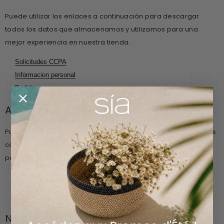
Puede utilizar los enlaces a continuación para descargar
todos los datos que almacenamos y utilizamos para una
mejor experiencia en nuestra tienda.
Solicitudes CCPA
Informacion personal
Pedidos
Acceso a Datos Personales
Puede utilizar el siguiente enlace para solicitar un informe que
contendrá toda la información personal que almacenamos
para usted.
Solicitar un informe
No vendas mi información personal