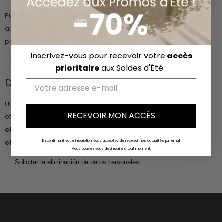
Puede enviar una solicitud para informarnos que no está de
acuerdo con que se recopile o venda su información
personal.
Inscrivez-vous pour recevoir votre
accès
No vendas mi información personal.
prioritaire
aux Soldes d'Été :
Derecho a ser olvidado
Email
Utilice esta opción si desea eliminar sus datos personales y
RECEVOIR MON ACCÈS
otros de nuestra tienda. Ten en cuenta que
este proceso
eliminará tu cuenta, por lo que ya no podrás acceder a
ella ni utilizarla más
.
En confirmant votre inscription, vous acceptez de recevoir nos actualités par email.
Vous pouvez vous désinscrire à tout moment.
Solicitar la eliminación de datos personales