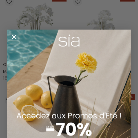
ORQUÍDEA ARTIFICIAL EN
ORQUÍDEA ARTIFICIAL EN
MACETA DE BARRO H63
MACETA DE BARRO H63
189.90 €
119.90 €
219.90 €
139.90 €
-42%
-54%