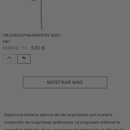
ORQUÍDEA PHALAENOPSIS BUDY
H87
13.00 €
5.90 €
De
MOSTRAR MÁS
Explora la belleza eterna de las orquídeas con nuestra
colección de orquídeas artificiales. La orquídea artificial te
permitirá disfrutar de su esplendor durante todo el año sin la