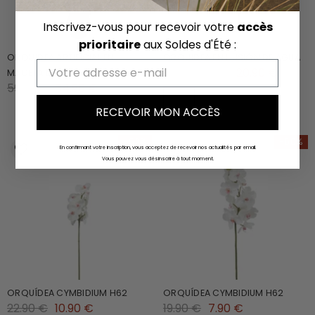
Inscrivez-vous pour recevoir votre
accès
prioritaire
aux Soldes d'Été :
ORQUÍDEA ARTIFICIAL EN
ORQUÍDEA EN ILUSIÓN DE AGUA
Email
45.00 €
20.90 €
De
MACETA DE BARRO H63
59.90 €
34.90 €
RECEVOIR MON ACCÈS
-52%
-60%
En confirmant votre inscription, vous acceptez de recevoir nos actualités par email.
Vous pouvez vous désinscrire à tout moment.
ORQUÍDEA CYMBIDIUM H62
ORQUÍDEA CYMBIDIUM H62
22.90 €
10.90 €
19.90 €
7.90 €