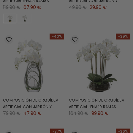
ARTIFICIAL LENA 8 RAMAS
ARTIFICIAL CON JARRÓN Y
119.90 €
67.90 €
49.90 €
29.90 €
HIERBA DE OSO 29CM
-40%
-39%
COMPOSICIÓN DE ORQUÍDEA
COMPOSICIÓN DE ORQUÍDEA
ARTIFICIAL CON JARRÓN Y
ARTIFICIAL LENA 10 RAMAS
79.90 €
47.90 €
164.90 €
99.90 €
HIERBA DE OSO 46CM
-37%
-36%