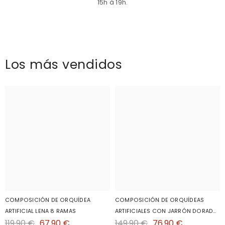
15h à 19h.
Los más vendidos
COMPOSICIÓN DE ORQUÍDEA
COMPOSICIÓN DE ORQUÍDEAS
ARTIFICIAL LENA 8 RAMAS
ARTIFICIALES CON JARRÓN DORADO
119.90 €
67.90 €
149.90 €
76.90 €
DE GRAN FORMATO