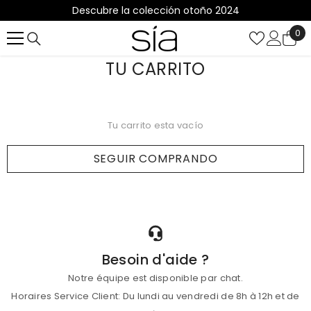
Descubre la colección otoño 2024
SALTAR AL CONTENIDO
0
0
it
TU CARRITO
Tu carrito esta vacío
SEGUIR COMPRANDO
Cargando...
Besoin d'aide ?
Notre équipe est disponible par chat.
Horaires Service Client: Du lundi au vendredi de 8h à 12h et de