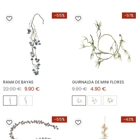
-55%
-51%
RAMA DE BAYAS
GUIRNALDA DE MINI FLORES
22.00 €
9.90 €
9.90 €
4.90 €
-55%
-43%