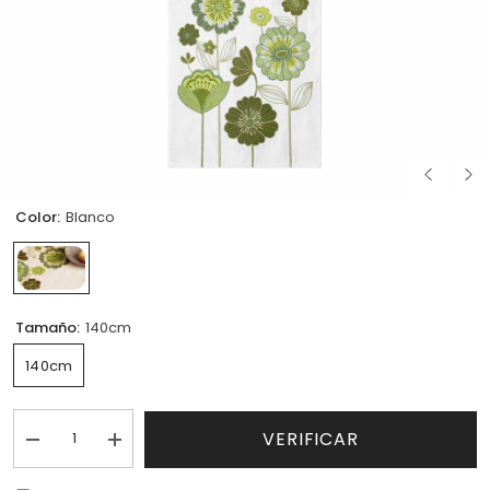
Color:
Blanco
Tamaño:
140cm
140cm
VERIFICAR
I18n
I18n
Error:
Error:
Missing
Missing