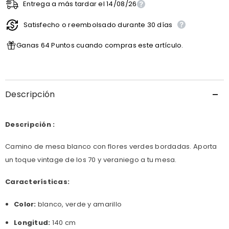
interpolation
Entrega a más tardar el 14/08/26
interpolation
Información de entrega
value
value
&quot;producto&quot;
&quot;producto&quot;
Satisfecho o reembolsado durante 30 días
for
for
&quot;Reducir
&quot;Aumentar
la
la
Ganas 64 Puntos cuando compras este artículo.
cantidad
cantidad
de
de
{{
{{
producto
producto
}}&quot;
}}&quot;
Descripción
Descripción :
Camino de mesa blanco con flores verdes bordadas
. Aporta
un toque vintage de los 70 y veraniego a tu mesa.
Características:
Color:
blanco, verde y amarillo
Longitud:
140 cm