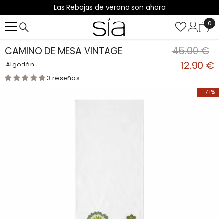
Las Rebajas de verano son ahora
SALTAR AL CONTENIDO
0
0
it
45.00 €
CAMINO DE MESA VINTAGE
12.90 €
Algodón
3 reseñas
-71%