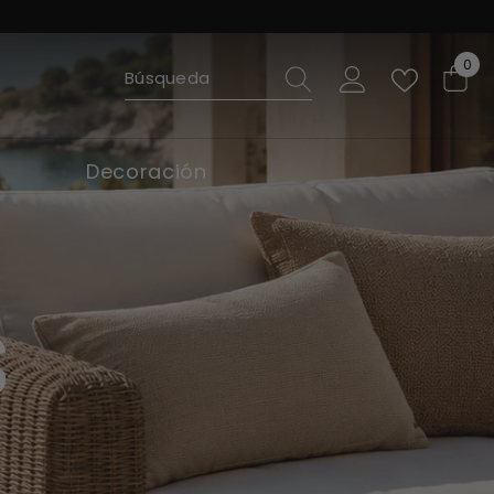
0
0
ite
Decoración
s
e