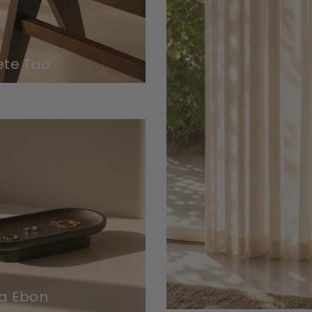
ete Tao
a Ebon