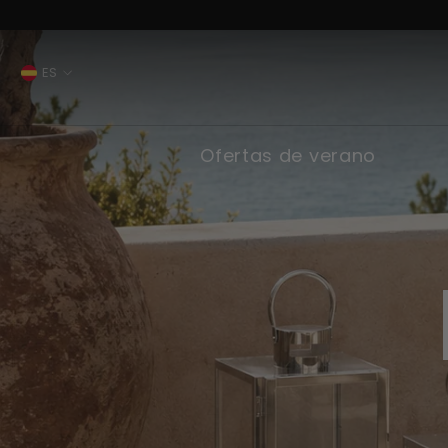
SALTAR AL CONTENIDO
ES
ES
FR
Ofertas de verano
IT
EN