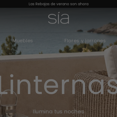
Descubre la colección otoño 2024
Muebles
Flores y jarrones
Linterna
Ofertas d
Ilumina tus noches