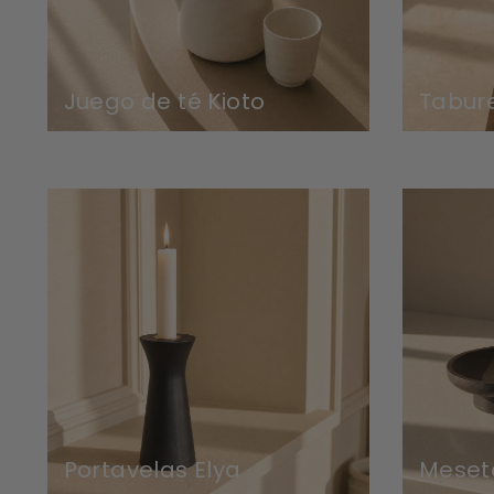
Juego de té Kioto
Tabur
Portavelas Elya
Meset