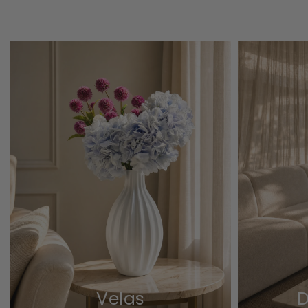
Velas
D