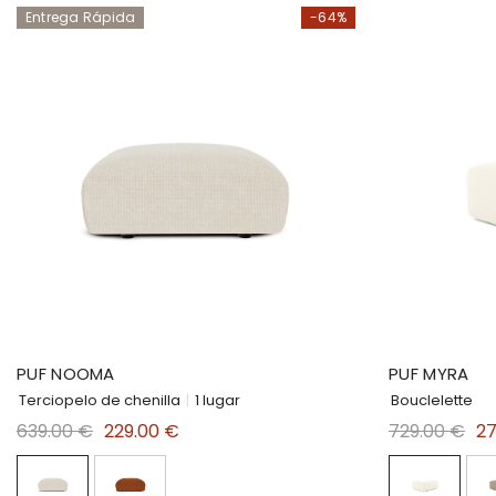
Entrega Rápida
-64%
PUF NOOMA
PUF MYRA
Terciopelo de chenilla
|
1 lugar
Bouclelette
639.00 €
229.00 €
729.00 €
27