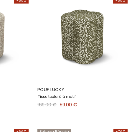
-65%
-65%
POUF LUCKY
Tissu texturé à motif
169.00 €
59.00 €
-66%
Entrega Rápida
-76%