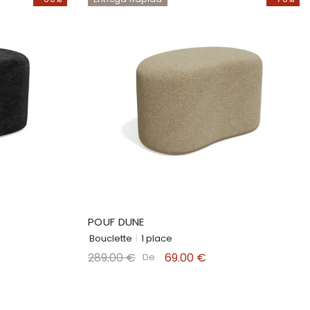
POUF DUNE
Bouclette
|
1 place
289.00 €
69.00 €
De