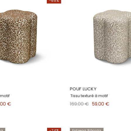
-65%
POUF LUCKY
 motif
Tissu texturé à motif
.00 €
169.00 €
59.00 €
da
-74%
Entrega Rápida