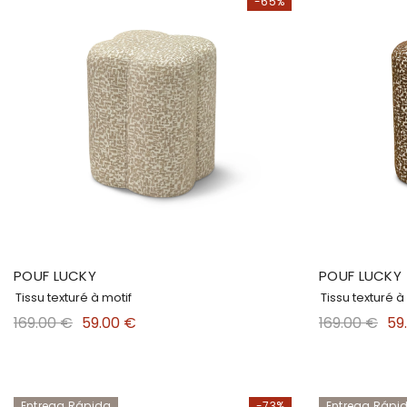
-65%
POUF LUCKY
POUF LUCKY
Tissu texturé à motif
Tissu texturé à
169.00 €
59.00 €
169.00 €
59
Entrega Rápida
-73%
Entrega Rápi