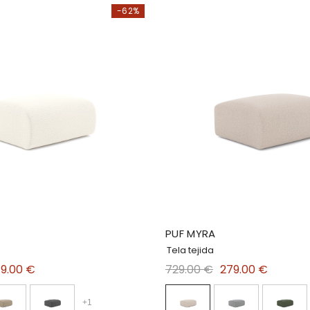
-62%
PUF MYRA
Tela tejida
9.00 €
729.00 €
279.00 €
+
1