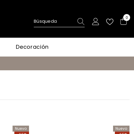
0
0
ite
Decoración
Nuevo
Nuevo