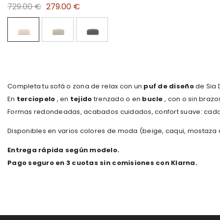
729.00 €
279.00 €
Completa tu sofá o zona de relax con un
puf de diseño
de Sia 
En
terciopelo
, en
tejido
trenzado o en
bucle
, con o sin braz
Formas redondeadas, acabados cuidados, confort suave: cada
Disponibles en varios colores de moda (beige, caqui, mostaza o 
Entrega rápida según modelo.
Pago seguro en 3 cuotas sin comisiones con Klarna.