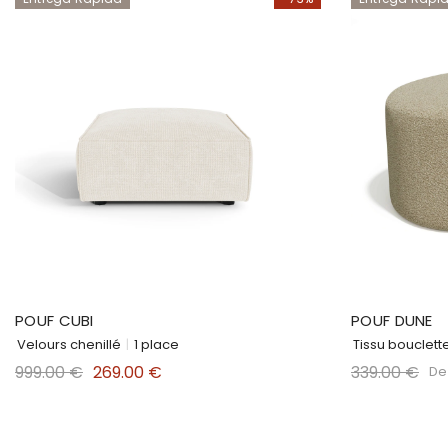
POUF CUBI
POUF DUNE
Velours chenillé
|
1 place
Tissu bouclett
999.00 €
269.00 €
339.00 €
De