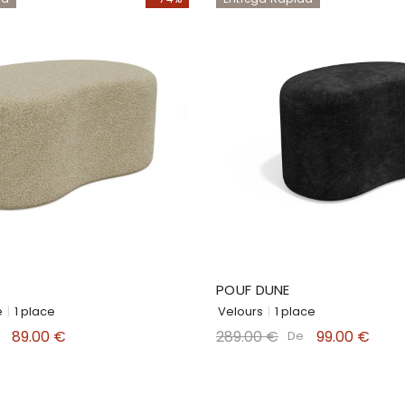
POUF DUNE
e
|
1 place
Velours
|
1 place
89.00 €
289.00 €
99.00 €
De