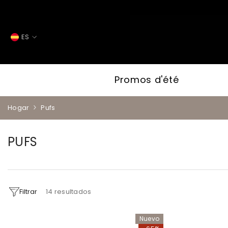
SALTAR AL CONTENIDO
ES
ES
FR
Promos d'été
IT
EN
Hogar
Pufs
PUFS
Filtrar
14
resultados
Nuevo