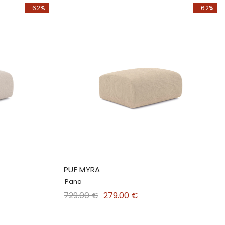
-62%
-62%
PUF MYRA
Pana
729.00 €
279.00 €