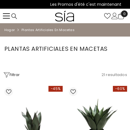
Les Promos d'été c'est maintenant
SALTAR AL CONTENIDO
0
0
it
Hogar
Plantas Artificiales En Macetas
PLANTAS ARTIFICIALES EN MACETAS
Filtrar
21
resultados
-45%
-60%