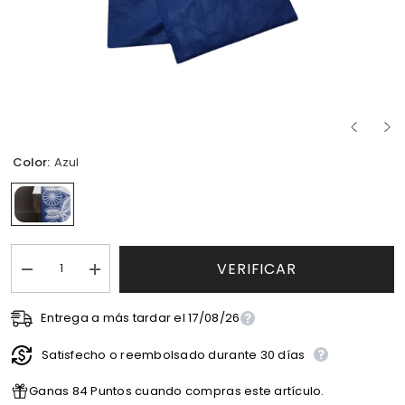
Color:
Azul
VERIFICAR
I18n
I18n
Error:
Error:
Missing
Missing
interpolation
Entrega a más tardar el 17/08/26
interpolation
Información de entrega
value
value
&quot;producto&quot;
&quot;producto&quot;
Satisfecho o reembolsado durante 30 días
for
for
&quot;Reducir
&quot;Aumentar
la
la
Ganas 84 Puntos cuando compras este artículo.
cantidad
cantidad