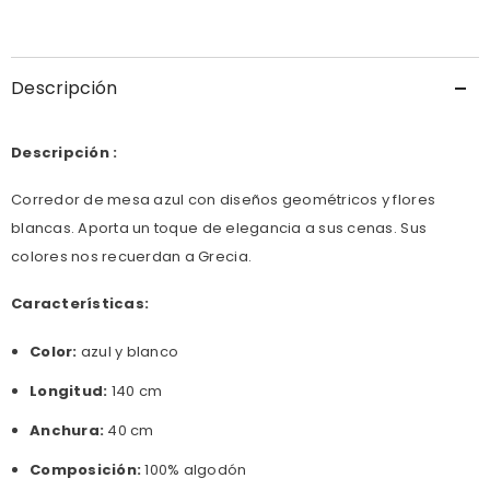
de
de
{{
{{
producto
producto
}}&quot;
}}&quot;
Descripción
Descripción :
Corredor de mesa azul con diseños geométricos y flores
blancas
. Aporta un toque de elegancia a sus cenas. Sus
colores nos recuerdan a Grecia.
Características:
Color:
azul y blanco
Longitud:
140 cm
Anchura:
40 cm
Composición:
100% algodón