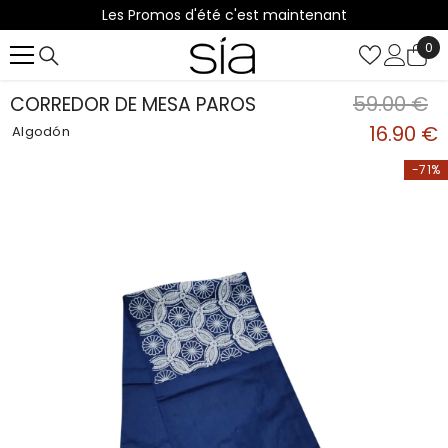
Les Promos d'été c'est maintenant
SALTAR AL CONTENIDO
0
0
it
59.00 €
CORREDOR DE MESA PAROS
16.90 €
Algodón
-71%