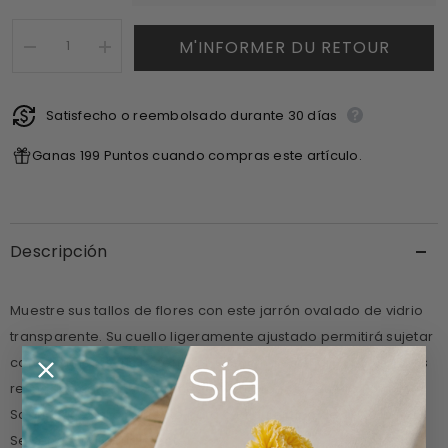
M'INFORMER DU RETOUR
I18n
I18n
Error:
Error:
Missing
Missing
interpolation
interpolation
value
Satisfecho o reembolsado durante 30 días
value
&quot;producto&quot;
&quot;producto&quot;
for
for
Ganas 199 Puntos cuando compras este artículo.
&quot;Reducir
&quot;Aumentar
la
la
cantidad
cantidad
de
de
{{
{{
producto
producto
Descripción
}}&quot;
}}&quot;
Muestre sus tallos de flores con este jarrón ovalado de vidrio
transparente. Su cuello ligeramente ajustado permitirá sujetar
correctamente tus potencias. Combina este jarrón de formas
refinadas con el mismo modelo en Gran y Pequeño Formato.
Sobrio,
quedará perfecto para cualquier tipo de decoración.
Se vende individualmente.