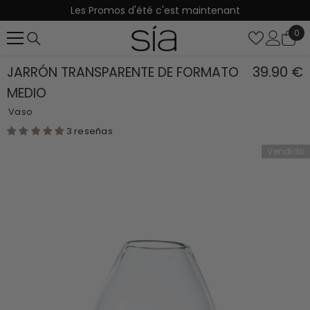
Les Promos d'été c'est maintenant
SALTAR AL CONTENIDO
0
0
it
39.90 €
JARRÓN TRANSPARENTE DE FORMATO
MEDIO
Vaso
3 reseñas
Vendido