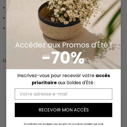
Diámetro en cm:
9
Composición:
Vidrio
Precauciones de uso
: Colocar en una superficie estable.
No deje las velas encendidas sin vigilancia.
Opiniones de clientes
Inscrivez-vous pour recevoir votre
accès
prioritaire
aux Soldes d'Été :
También te podría gustar
Email
RECEVOIR MON ACCÈS
En confirmant votre inscription, vous acceptez de recevoir nos actualités par email.