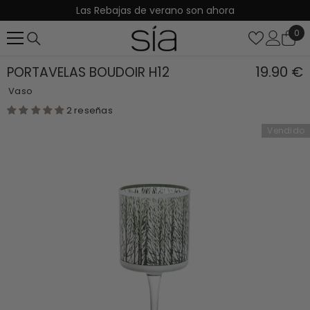
Las Rebajas de verano son ahora
SALTAR AL CONTENIDO
0
0
it
19.90 €
PORTAVELAS BOUDOIR H12
Vaso
2 reseñas
Vendido