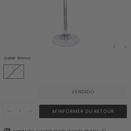
Color:
Blanco
VENDIDO
M'INFORMER DU RETOUR
I18n
I18n
Error:
Error:
Missing
Missing
interpolation
interpolation
value
value