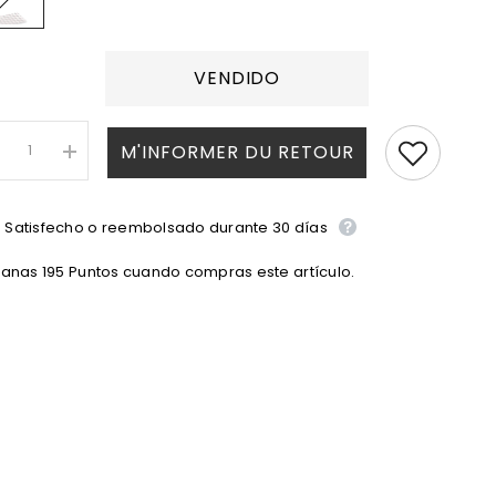
VENDIDO
M'INFORMER DU RETOUR
8n
I18n
ror:
Error:
ssing
Missing
terpolation
interpolation
lue
Satisfecho o reembolsado durante 30 días
value
uot;producto&quot;
&quot;producto&quot;
for
anas 195 Puntos cuando compras este artículo.
uot;Reducir
&quot;Aumentar
la
ntidad
cantidad
de
{{
oducto
producto
&quot;
}}&quot;