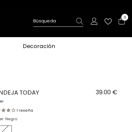
0
0
ite
Decoración
39.00 €
NDEJA TODAY
er
1 reseña
or:
Negro