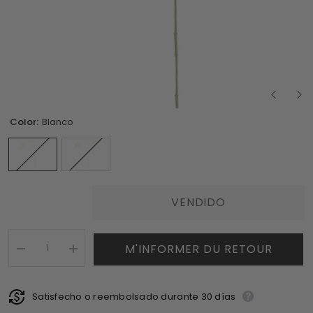
Color:
Blanco
VENDIDO
M'INFORMER DU RETOUR
I18n
I18n
Error:
Error:
Missing
Missing
interpolation
interpolation
value
Satisfecho o reembolsado durante 30 días
value
&quot;producto&quot;
&quot;producto&quot;