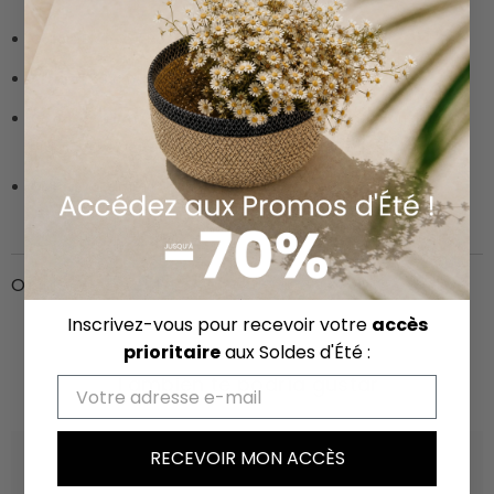
Color:
Blanco / Rosa claro
Altura:
63 cm
Composición
: 35% poliéster 30% alambre de fierro 30%
plástico 5% adhesivo
Cuidado
: limpiar con un paño seco y suave
Opiniones de clientes
Inscrivez-vous pour recevoir votre
accès
prioritaire
aux Soldes d'Été :
También te podría gustar
Email
RECEVOIR MON ACCÈS