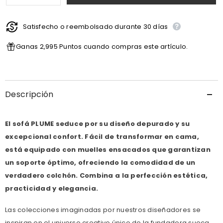
Error:
Error:
Missing
Missing
interpolation
interpolation
value
Satisfecho o reembolsado durante 30 días
value
&quot;producto&quot;
&quot;producto&quot;
for
for
Ganas 2,995 Puntos cuando compras este artículo.
&quot;Reducir
&quot;Aumentar
la
la
cantidad
cantidad
de
de
{{
{{
producto
producto
Descripción
}}&quot;
}}&quot;
El sofá PLUME seduce por su diseño depurado y su
excepcional confort. Fácil de transformar en cama,
está equipado con muelles ensacados que garantizan
un soporte óptimo, ofreciendo la comodidad de un
verdadero colchón. Combina a la perfección estética,
practicidad y elegancia.
Las colecciones imaginadas por nuestros diseñadores se
inspiran en el universo creativo único de la fundadora sueca