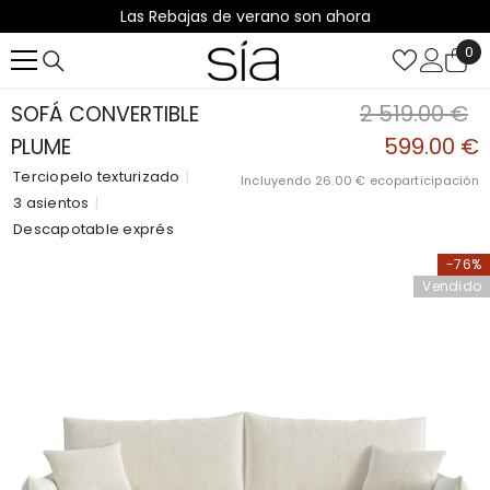
Las Rebajas de verano son ahora
SALTAR AL CONTENIDO
0
0
it
2 519.00 €
SOFÁ CONVERTIBLE
599.00 €
PLUME
Terciopelo texturizado
|
Incluyendo
26.00 €
ecoparticipación
3 asientos
|
Descapotable exprés
-76%
Vendido