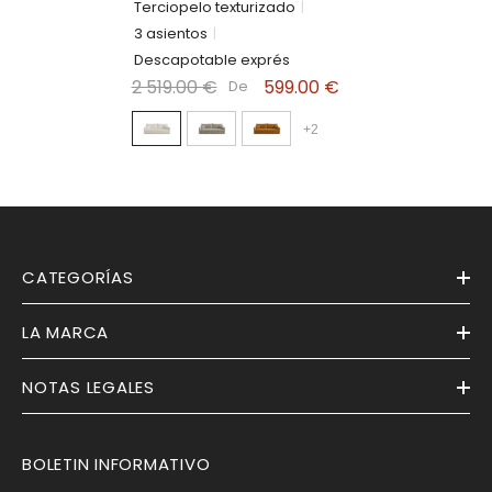
Terciopelo texturizado
|
3 asientos
|
Descapotable exprés
2 519.00 €
599.00 €
De
+
2
CATEGORÍAS
LA MARCA
NOTAS LEGALES
BOLETIN INFORMATIVO