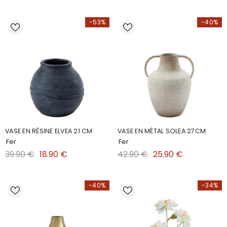
-53%
-40%
VASE EN RÉSINE ELVEA 21 CM
VASE EN MÉTAL SOLEA 27CM
Fer
Fer
39.90 €
18.90 €
42.90 €
25.90 €
-40%
-34%