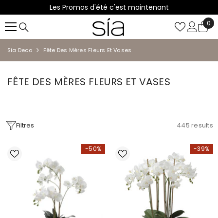
Les Promos d'été c'est maintenant
IGNORER ET PASSER AU CONTENU
0
0
it
Sia Deco
Fête Des Mères Fleurs Et Vases
FÊTE DES MÈRES FLEURS ET VASES
Filtres
445
results
-50%
-39%