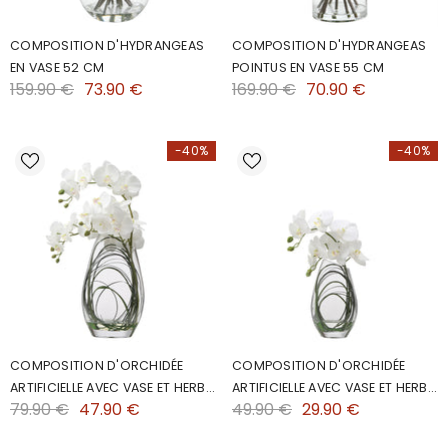
COMPOSITION D'HYDRANGEAS
COMPOSITION D'HYDRANGEAS
EN VASE 52 CM
POINTUS EN VASE 55 CM
159.90 €
73.90 €
169.90 €
70.90 €
-40%
-40%
COMPOSITION D'ORCHIDÉE
COMPOSITION D'ORCHIDÉE
ARTIFICIELLE AVEC VASE ET HERBE
ARTIFICIELLE AVEC VASE ET HERBE
79.90 €
47.90 €
49.90 €
29.90 €
D'OURS 46CM
D'OURS 29CM