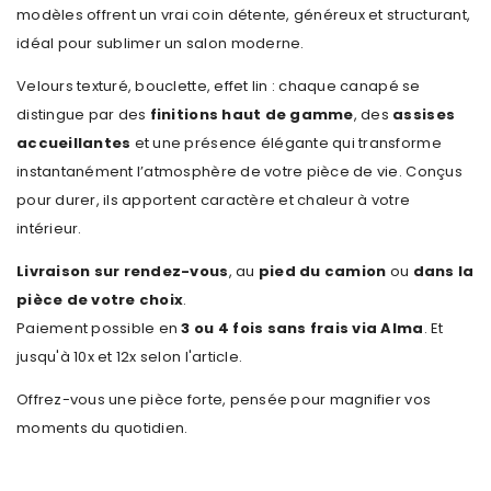
modèles offrent un vrai coin détente, généreux et structurant,
idéal pour sublimer un salon moderne.
Velours texturé, bouclette, effet lin : chaque canapé se
distingue par des
finitions haut de gamme
, des
assises
accueillantes
et une présence élégante qui transforme
instantanément l’atmosphère de votre pièce de vie. Conçus
pour durer, ils apportent caractère et chaleur à votre
intérieur.
Livraison sur rendez-vous
, au
pied du camion
ou
dans la
pièce de votre choix
.
Paiement possible en
3 ou 4 fois sans frais via Alma
. Et
jusqu'à 10x et 12x selon l'article.
Offrez-vous une pièce forte, pensée pour magnifier vos
moments du quotidien.