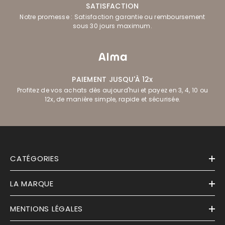
SATISFACTION
Notre promesse : Satisfaction garantie ou remboursement
sous 30 jours maximum.
PAIEMENT JUSQU'À 12x
Profitez de vos achats dès aujourd'hui et payez en 3, 4, 10 ou
12x, de manière simple, rapide et sécurisée.
CATÉGORIES
LA MARQUE
MENTIONS LÉGALES