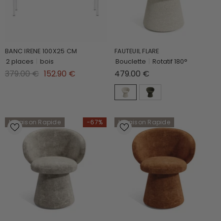
BANC IRENE 100X25 CM
FAUTEUIL FLARE
2 places
|
bois
Bouclette
|
Rotatif 180°
379.00 €
152.90 €
479.00 €
Livraison Rapide
-67%
Livraison Rapide