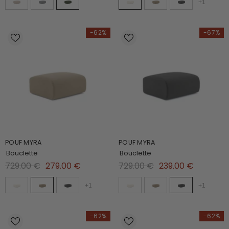
+
1
-62%
-67%
POUF MYRA
POUF MYRA
Bouclette
Bouclette
729.00 €
279.00 €
729.00 €
239.00 €
+
1
+
1
-62%
-62%