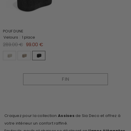
POUF DUNE
Velours
|
1 place
289.00 €
99.00 €
FIN
Craquez pour la collection
Assises
de Sia Deco et offrez à
votre intérieur un confort raffiné.
Fauteuils, poufs et chaises se déclinent en
lignes élégantes