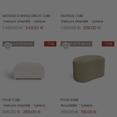
MODULE D'ANGLE DROIT CUBI
FAUTEUIL CUBI
Velours chenillé
|
1 place
Velours chenillé
|
1 place
1 339.00 €
349.00 €
1 229.00 €
329.00 €
Livraison Rapide
-73%
Livraison Rapide
-76%
POUF CUBI
POUF DUNE
Velours chenillé
|
1 place
Bouclette
|
1 place
999.00 €
269.00 €
289.00 €
69.00 €