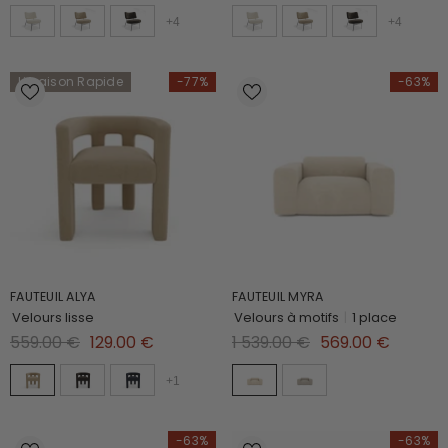
+
4
+
4
Livraison Rapide
-77%
-63%
FAUTEUIL ALYA
FAUTEUIL MYRA
Velours lisse
Velours à motifs
|
1 place
559.00 €
129.00 €
1 539.00 €
569.00 €
+
1
-63%
-63%