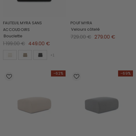
FAUTEUIL MYRA SANS
POUF MYRA
Velours côtelé
ACCOUDOIRS
Bouclette
729.00 €
279.00 €
1 199.00 €
449.00 €
+
1
-62%
-69%