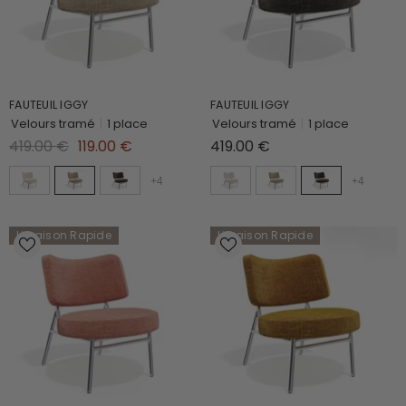
FAUTEUIL IGGY
FAUTEUIL IGGY
Velours tramé
|
1 place
Velours tramé
|
1 place
419.00 €
119.00 €
419.00 €
+
4
+
4
Livraison Rapide
Livraison Rapide