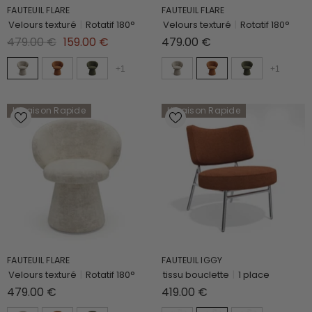
FAUTEUIL FLARE
FAUTEUIL FLARE
Velours texturé
|
Rotatif 180°
Velours texturé
|
Rotatif 180°
479.00 €
159.00 €
479.00 €
+
1
+
1
Livraison Rapide
Livraison Rapide
FAUTEUIL FLARE
FAUTEUIL IGGY
Velours texturé
|
Rotatif 180°
tissu bouclette
|
1 place
479.00 €
419.00 €