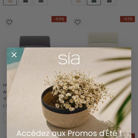
-69%
-63%
FAUTEUIL MYRA SANS
FAUTEUIL MYRA SANS
ACCOUDOIRS
ACCOUDOIRS
Velours à motifs
|
1 place
Velours côtelé
1 199.00 €
369.00 €
1 199.00 €
449.00 €
-63%
-63%