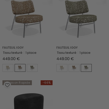
FAUTEUIL IGGY
FAUTEUIL IGGY
Tissu texturé
|
1 place
Tissu texturé
|
1 place
449.00 €
449.00 €
Livraison Rapide
-66%