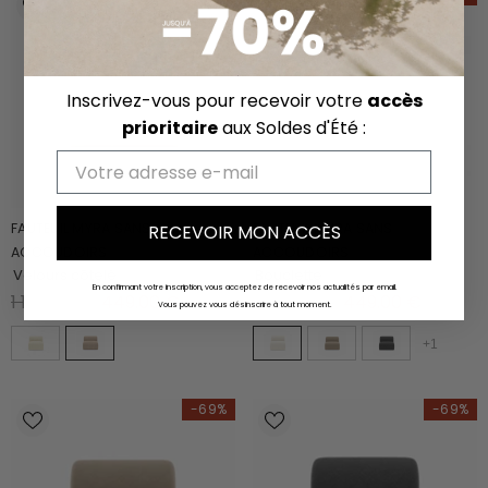
Inscrivez-vous pour recevoir votre
accès
prioritaire
aux Soldes d'Été :
Email
FAUTEUIL MYRA SANS
FAUTEUIL MYRA SANS
RECEVOIR MON ACCÈS
ACCOUDOIRS
ACCOUDOIRS
Velours côtelé
Bouclette
En confirmant votre inscription, vous acceptez de recevoir nos actualités par email.
1 199.00 €
449.00 €
1 199.00 €
449.00 €
Vous pouvez vous désinscrire à tout moment.
+
1
-69%
-69%