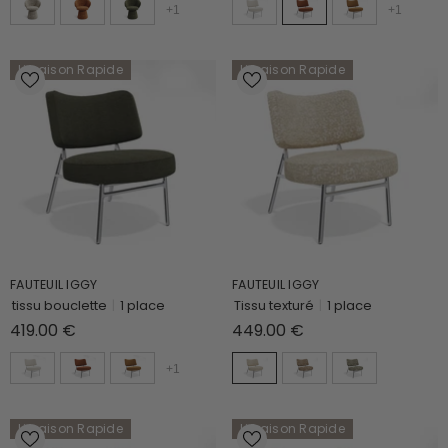
+
1
+
1
Livraison Rapide
Livraison Rapide
FAUTEUIL IGGY
FAUTEUIL IGGY
tissu bouclette
|
1 place
Tissu texturé
|
1 place
419.00 €
449.00 €
+
1
Livraison Rapide
Livraison Rapide