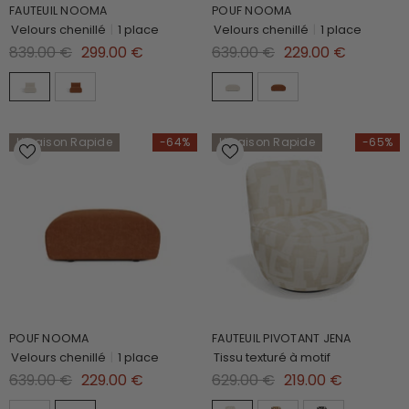
FAUTEUIL NOOMA
POUF NOOMA
Velours chenillé
|
1 place
Velours chenillé
|
1 place
839.00 €
299.00 €
639.00 €
229.00 €
Livraison Rapide
-64%
Livraison Rapide
-65%
POUF NOOMA
FAUTEUIL PIVOTANT JENA
Velours chenillé
|
1 place
Tissu texturé à motif
639.00 €
229.00 €
629.00 €
219.00 €