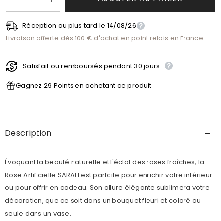
Réduire
Augmenter
la
la
quantité
quantité
de
Réception au plus tard le 14/08/26
de
Informations de livraison
Tige
Tige
Livraison offerte dès 100 € d'achat en point relais en France.
de
de
Rose
Rose
Sarah
Sarah
Satisfait ou remboursés pendant 30 jours
Gagnez 29 Points en achetant ce produit
Description
Évoquant la beauté naturelle et l'éclat des roses fraîches, la
Rose Artificielle SARAH est parfaite pour enrichir votre intérieur
ou pour offrir en cadeau. Son allure élégante sublimera votre
décoration, que ce soit dans un bouquet fleuri et coloré ou
seule dans un vase.