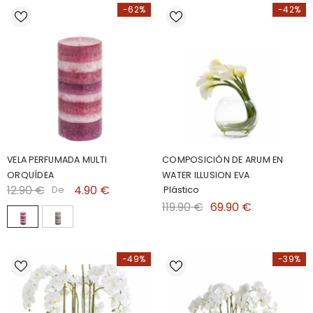
-62%
-42%
VELA PERFUMADA MULTI
COMPOSICIÓN DE ARUM EN
ORQUÍDEA
WATER ILLUSION EVA
12.90 €
4.90 €
De
Plástico
119.90 €
69.90 €
-49%
-39%