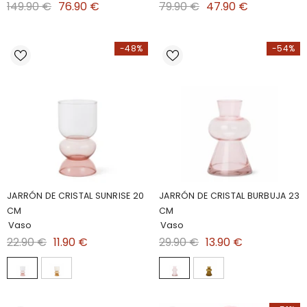
149.90 €
76.90 €
79.90 €
47.90 €
DORADO DE GRAN FORMATO
HIERBA DE OSO 46CM
-48%
-54%
JARRÓN DE CRISTAL SUNRISE 20
JARRÓN DE CRISTAL BURBUJA 23
CM
CM
Vaso
Vaso
22.90 €
11.90 €
29.90 €
13.90 €