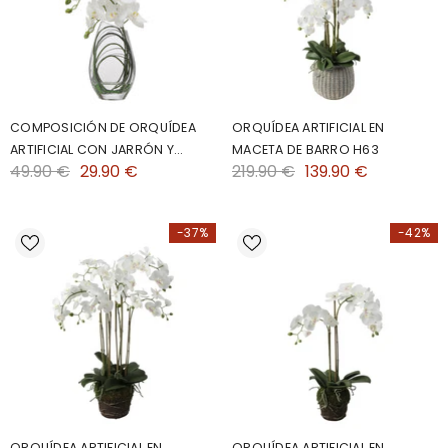
COMPOSICIÓN DE ORQUÍDEA
ORQUÍDEA ARTIFICIAL EN
ARTIFICIAL CON JARRÓN Y
MACETA DE BARRO H63
49.90 €
29.90 €
219.90 €
139.90 €
HIERBA DE OSO 29CM
-37%
-42%
ORQUÍDEA ARTIFICIAL EN
ORQUÍDEA ARTIFICIAL EN