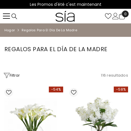
Les Promos d'été c'est maintenant
SALTAR AL CONTENIDO
0
0
it
Hogar
Regalos Para El Día De La Madre
REGALOS PARA EL DÍA DE LA MADRE
Filtrar
116
resultados
-54%
-58%