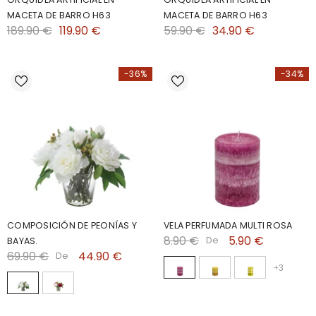
MACETA DE BARRO H63
MACETA DE BARRO H63
189.90 €
119.90 €
59.90 €
34.90 €
-36%
-34%
COMPOSICIÓN DE PEONÍAS Y
VELA PERFUMADA MULTI ROSA
8.90 €
5.90 €
De
BAYAS.
69.90 €
44.90 €
De
+
3