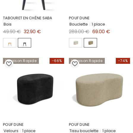
TABOURET EN CHÊNE SABA
POUF DUNE
Bois
Bouclette
|
1 place
49.90 €
32.90 €
289.00 €
69.00 €
Livraison Rapide
-66%
Livraison Rapide
-74%
POUF DUNE
POUF DUNE
Velours
|
1 place
Tissu bouclette
|
1 place