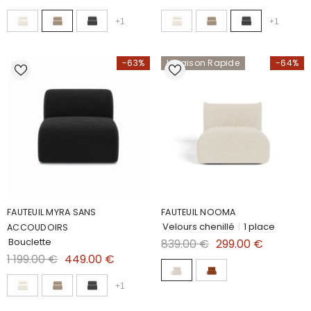
+
1
+
1
-63%
Livraison Rapide
-64%
FAUTEUIL MYRA SANS
FAUTEUIL NOOMA
Velours chenillé
|
1 place
ACCOUDOIRS
Bouclette
839.00 €
299.00 €
1 199.00 €
449.00 €
+
1