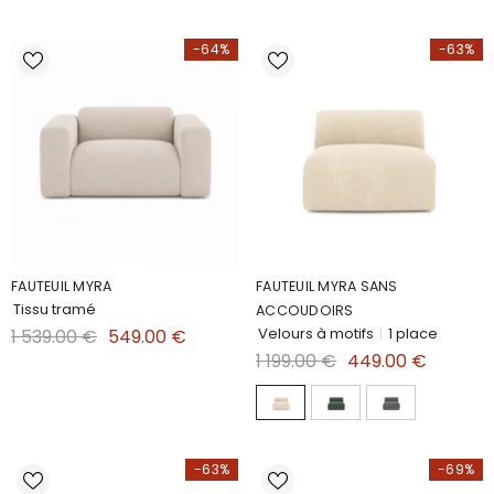
-64%
-63%
FAUTEUIL MYRA
FAUTEUIL MYRA SANS
Tissu tramé
ACCOUDOIRS
Velours à motifs
|
1 place
1 539.00 €
549.00 €
1 199.00 €
449.00 €
-63%
-69%