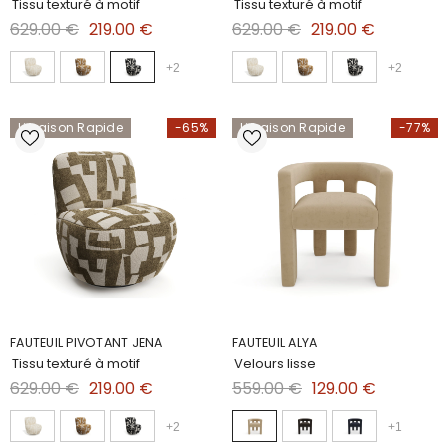
Tissu texturé à motif
Tissu texturé à motif
629.00 €
219.00 €
629.00 €
219.00 €
+
2
+
2
Livraison Rapide
-65%
Livraison Rapide
-77%
FAUTEUIL PIVOTANT JENA
FAUTEUIL ALYA
Tissu texturé à motif
Velours lisse
629.00 €
219.00 €
559.00 €
129.00 €
+
2
+
1