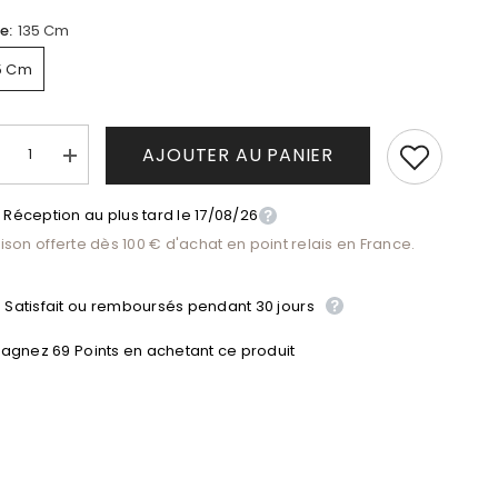
le:
135 Cm
5 Cm
AJOUTER AU PANIER
duire
Augmenter
la
antité
quantité
Réception au plus tard le 17/08/26
de
Informations de livraison
ge
Tige
aison offerte dès 100 € d'achat en point relais en France.
#39;Hamamélis
d&#39;Hamamélis
Satisfait ou remboursés pendant 30 jours
agnez 69 Points en achetant ce produit