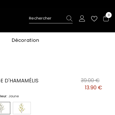
0
0
ite
Décoration
39.00 €
GE D'HAMAMÉLIS
13.90 €
leur:
Jaune