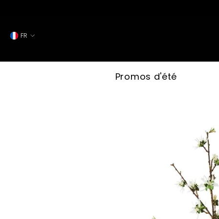
IGNORER ET PASSER AU CONTENU
FR
FR
ES
Promos d'été
IT
EN