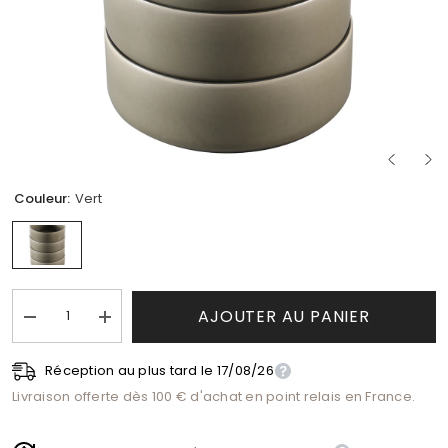
Couleur:
Vert
AJOUTER AU PANIER
Réduire
Augmenter
la
la
quantité
quantité
de
Réception au plus tard le 17/08/26
de
Informations de livraison
Service
Service
Livraison offerte dès 100 € d'achat en point relais en France.
4
4
bols
bols
Greeny
Greeny