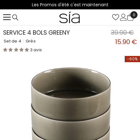
Les Promos d'été c'est maintenant
IGNORER ET PASSER AU CONTENU
0
0
it
39.90 €
SERVICE 4 BOLS GREENY
15.90 €
Set de 4
|
Grès
3 avis
-60%