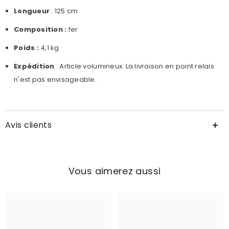
Longueur
: 125 cm
Composition :
fer
Poids :
4,1 kg
Expédition
: Article volumineux. L
a livraison en point relais
n'est pas envisageable.
Avis clients
Vous aimerez aussi