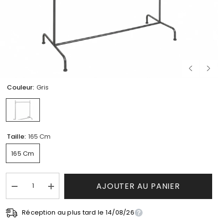
Couleur:
Gris
Taille:
165 Cm
165 Cm
AJOUTER AU PANIER
Réduire
Augmenter
la
la
quantité
quantité
de
Réception au plus tard le 14/08/26
de
Informations de livraison