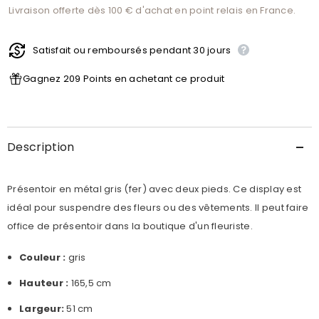
Portant
Portant
Livraison offerte dès 100 € d'achat en point relais en France.
à
à
vêtements
vêtements
en
en
métal
métal
Satisfait ou remboursés pendant 30 jours
Gagnez 209 Points en achetant ce produit
Description
Présentoir en métal gris (fer) avec deux pieds. Ce display est
idéal pour suspendre des fleurs ou des vêtements. Il peut faire
office de présentoir dans la boutique d'un fleuriste.
Couleur :
gris
Hauteur :
165,5 cm
Largeur:
51 cm