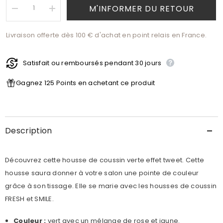
M'INFORMER DU RETOUR
Réduire
Augmenter
la
la
quantité
quantité
Livraison offerte dès 100 € d'achat en point relais en France.
de
de
Housse
Housse
de
de
Coussin
Coussin
Satisfait ou remboursés pendant 30 jours
Gardena
Gardena
Gagnez 125 Points en achetant ce produit
Description
Découvrez cette housse de coussin verte effet tweet. Cette
housse saura donner à votre salon une pointe de couleur
grâce à son tissage. Elle se marie avec les housses de coussin
FRESH et SMILE.
Couleur :
vert avec un mélange de rose et jaune.