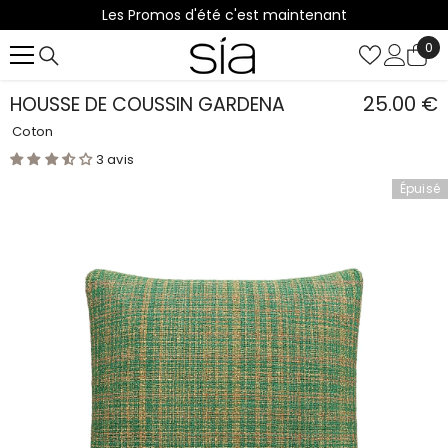
Les Promos d'été c'est maintenant
IGNORER ET PASSER AU CONTENU
0
0
it
25.00 €
HOUSSE DE COUSSIN GARDENA
Coton
3 avis
Épuisé