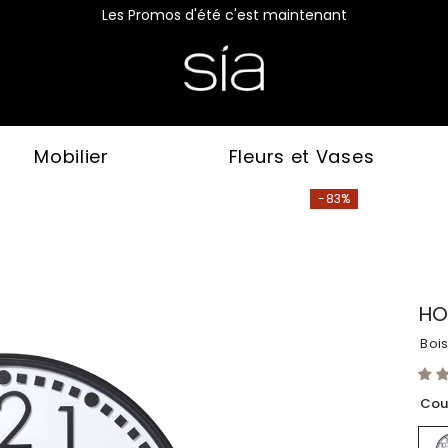
Les Promos d'été c'est maintenant
Mobilier
Fleurs et Vases
-83%
HO
Boi
Cou