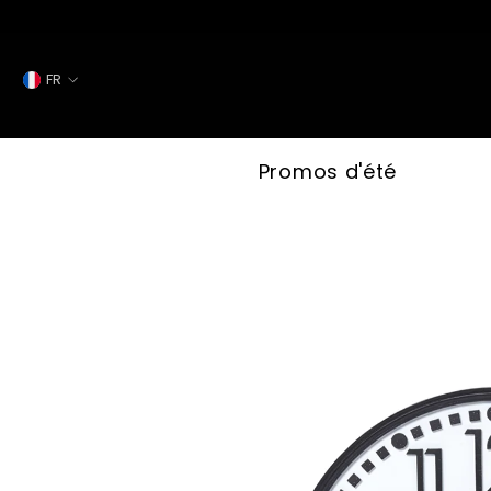
IGNORER ET PASSER AU CONTENU
FR
FR
ES
Promos d'été
IT
EN