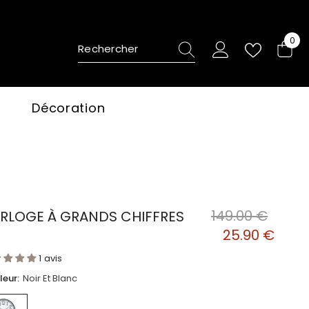
0
0
ite
Décoration
149.00 €
RLOGE À GRANDS CHIFFRES
25.90 €
s
1 avis
leur:
Noir Et Blanc