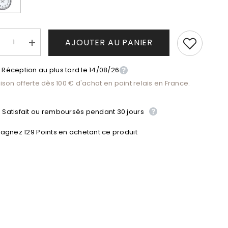
AJOUTER AU PANIER
duire
Augmenter
la
antité
quantité
Réception au plus tard le 14/08/26
de
Informations de livraison
rloge
Horloge
aison offerte dès 100 € d'achat en point relais en France.
à
ands
Grands
iffres
Chiffres
Satisfait ou remboursés pendant 30 jours
agnez 129 Points en achetant ce produit