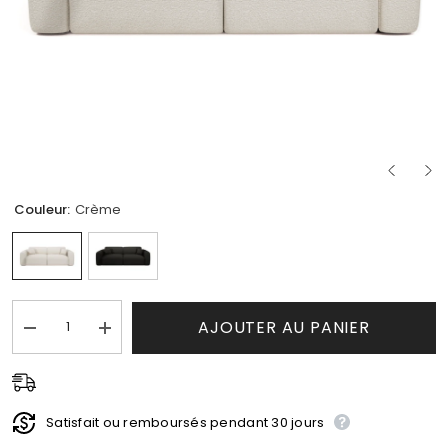
Couleur:
Crème
AJOUTER AU PANIER
Réduire
Augmenter
la
la
quantité
quantité
de
de
Canapé
Canapé
Convertible
Convertible
Satisfait ou remboursés pendant 30 jours
Yuma
Yuma