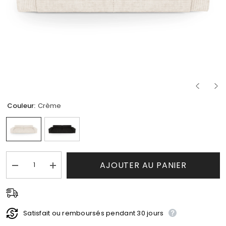
Couleur:
Crème
AJOUTER AU PANIER
Réduire
Augmenter
la
la
quantité
quantité
de
de
Canapé
Canapé
Bliss
Bliss
Satisfait ou remboursés pendant 30 jours