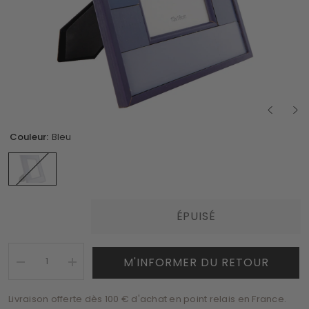
Couleur:
Bleu
ÉPUISÉ
M'INFORMER DU RETOUR
Réduire
Augmenter
la
la
quantité
quantité
Livraison offerte dès 100 € d'achat en point relais en France.
de
de
Cadre
Cadre