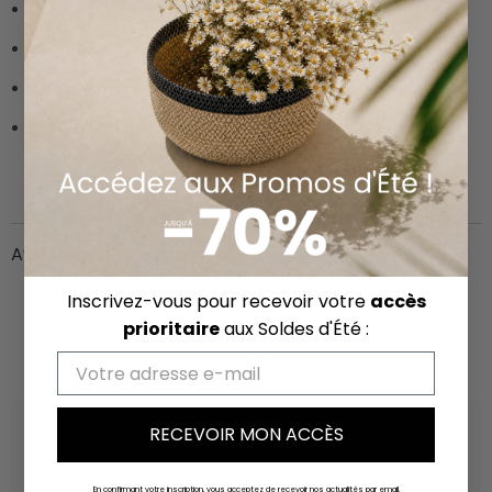
Largeur :
25
cm
Pour photo :
13x18
Composition
: 60% bois MDF 25% carton 15% verre
Entretien
: nettoyer avec un linge sec et propre et du
nettoyant à vitre sur la partie en verre uniquement.
Avis clients
Inscrivez-vous pour recevoir votre
accès
prioritaire
aux Soldes d'Été :
Vous aimerez aussi
Email
RECEVOIR MON ACCÈS
En confirmant votre inscription, vous acceptez de recevoir nos actualités par email.