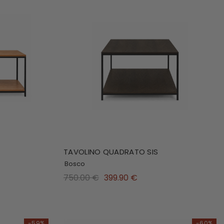
TAVOLINO QUADRATO SIS
Bosco
750.00 €
399.90 €
-59%
-60%