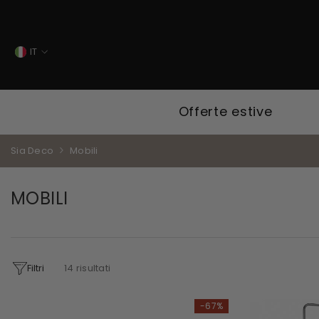
VAI DIRETTAMENTE AI CONTENUTI
IT
FR
ES
Offerte estive
IT
EN
Sia Deco
Mobili
MOBILI
Filtri
14
risultati
-67%