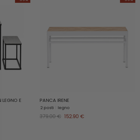
N LEGNO E
PANCA IRENE
2 posti
|
legno
379.00 €
152.90 €