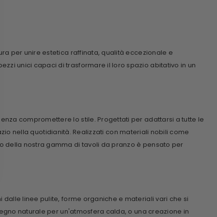
a per unire estetica raffinata, qualità eccezionale e
i unici capaci di trasformare il loro spazio abitativo in un
nza compromettere lo stile. Progettati per adattarsi a tutte le
azio nella quotidianità. Realizzati con materiali nobili come
llo della nostra gamma di
tavoli da pranzo
è pensato per
alle linee pulite, forme organiche e materiali vari che si
n legno naturale per un'atmosfera calda, o una creazione in