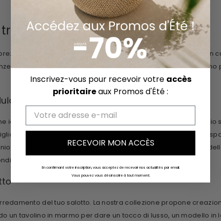
trasformare i tuoi interni
reziosisce ogni stanza della tua casa. Ogni mobile è scelto con cur
genze degli amanti dell'arredamento contemporaneo che cercano pezz
Inscrivez-vous pour recevoir votre
accès
prioritaire
aux Promos d'Été :
ularità
Email
 ideale per coloro che desiderano ottimizzare il proprio spazio se
ia e ospiti durante i pasti festivi, per poi richiudersi e liberare sp
RECEVOIR MON ACCÈS
l'unione perfetta tra design contemporaneo e praticità. Ogni mode
ndivisione e convivialità dove si creano i ricordi.
En confirmant votre inscription, vous acceptez de recevoir nos actualités par email.
Vous pouvez vous désinscrire à tout moment.
tto
redamento del tuo salotto. La nostra collezione propone creazioni d
ando un tavolino in marmo per dare un tocco di lusso, un modello i