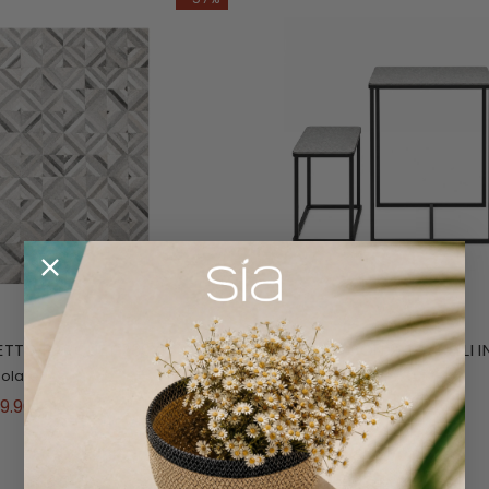
ETTO PARQUET 230X160
TAVOLINO CON 2 SGABELLI I
FERRO
golare
Set di 3
|
Metallo
9.90 €
499.00 €
205.90 €