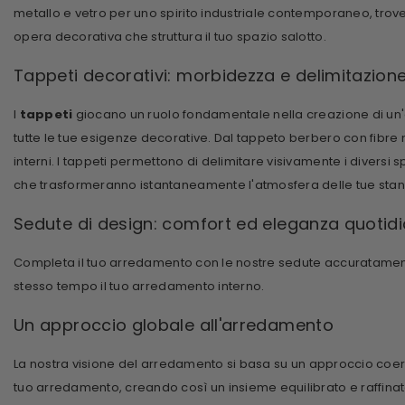
metallo e vetro per uno spirito industriale contemporaneo, trove
opera decorativa che struttura il tuo spazio salotto.
Tappeti decorativi: morbidezza e delimitazione
I
tappeti
giocano un ruolo fondamentale nella creazione di un'at
tutte le tue esigenze decorative. Dal tappeto berbero con fibre 
interni. I tappeti permettono di delimitare visivamente i diversi s
che trasformeranno istantaneamente l'atmosfera delle tue stan
Sedute di design: comfort ed eleganza quotid
Completa il tuo arredamento con le nostre
sedute
accuratamente
stesso tempo il tuo arredamento interno.
Un approccio globale all'arredamento
La nostra visione del
arredamento
si basa su un approccio coere
tuo arredamento, creando così un insieme equilibrato e raffinato