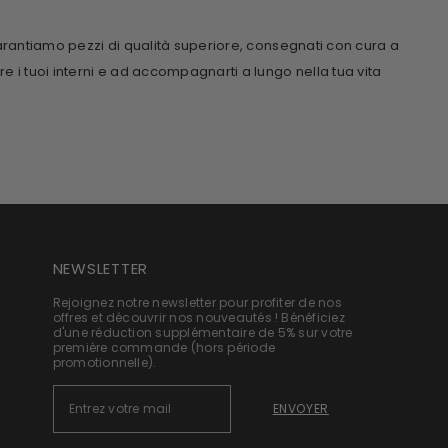
garantiamo pezzi di qualità superiore, consegnati con cura a
re i tuoi interni e ad accompagnarti a lungo nella tua vita
NEWSLETTER
Rejoignez notre newsletter pour profiter de nos
offres et découvrir nos nouveautés ! Bénéficiez
d'une réduction supplémentaire de 5% sur votre
première commande (hors période
promotionnelle).
ENVOYER