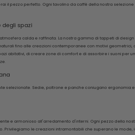
rai il pezzo perfetto. Ogni
tavolino da caffè
della nostra selezione
 degli spazi
mosfera calda e raffinata. La nostra gamma di tappeti di design of
naturali fino alle creazioni contemporanee con motivi geometrici, 
pazi abitativi, di creare zone di comfort e di assorbire i suoni per 
ze.
iana
 selezionate. Sedie, poltrone e panche coniugano ergonomia ed es
nte e armonioso all'arredamento d'interni. Ogni pezzo della nostra
. Privilegiamo le creazioni intramontabili che superano le mode, i 