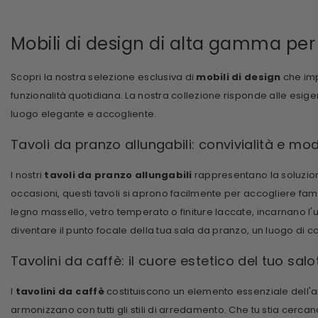
Mobili di design di alta gamma per 
Scopri la nostra selezione esclusiva di
mobili di design
che imp
funzionalità quotidiana. La nostra collezione risponde alle esi
luogo elegante e accogliente.
Tavoli da pranzo allungabili: convivialità e mod
I nostri
tavoli da pranzo allungabili
rappresentano la soluzione
occasioni, questi tavoli si aprono facilmente per accogliere famigl
legno massello, vetro temperato o finiture laccate, incarnano 
diventare il punto focale della tua sala da pranzo, un luogo di co
Tavolini da caffè: il cuore estetico del tuo salo
I
tavolini da caffè
costituiscono un elemento essenziale dell'ar
armonizzano con tutti gli stili di arredamento. Che tu stia cerc