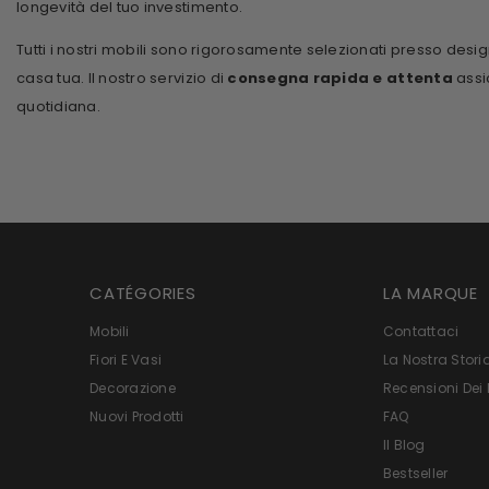
longevità del tuo investimento.
Tutti i nostri mobili sono rigorosamente selezionati presso desi
casa tua. Il nostro servizio di
consegna rapida e attenta
assic
quotidiana.
CATÉGORIES
LA MARQUE
Mobili
Contattaci
Fiori E Vasi
La Nostra Stori
Decorazione
Recensioni Dei N
Nuovi Prodotti
FAQ
Il Blog
Bestseller