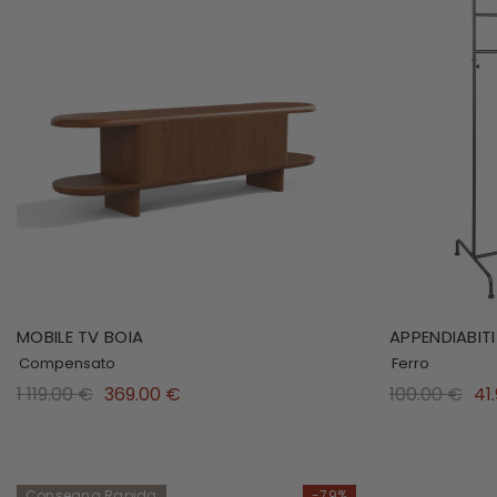
MOBILE TV BOIA
APPENDIABITI
Compensato
Ferro
1 119.00 €
369.00 €
100.00 €
41
Consegna Rapida
-79%