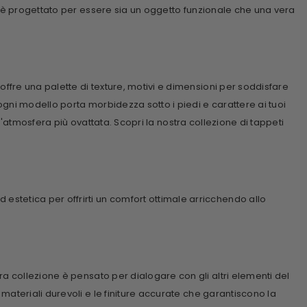
 è progettato per essere sia un oggetto funzionale che una vera
fre una palette di texture, motivi e dimensioni per soddisfare
ogni modello porta morbidezza sotto i piedi e carattere ai tuoi
un'atmosfera più ovattata. Scopri la nostra collezione di
tappeti
tetica per offrirti un comfort ottimale arricchendo allo
 collezione è pensato per dialogare con gli altri elementi del
materiali durevoli e le finiture accurate che garantiscono la