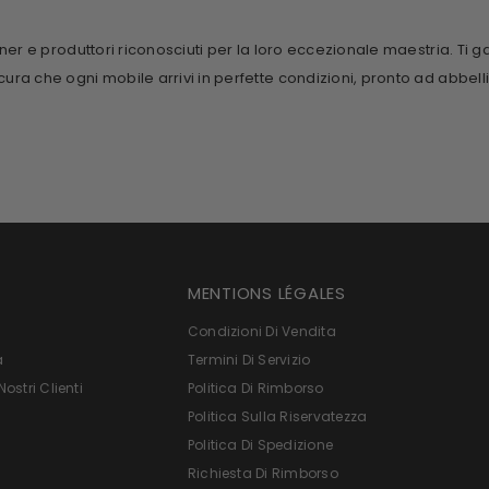
gner e produttori riconosciuti per la loro eccezionale maestria. Ti 
ura che ogni mobile arrivi in perfette condizioni, pronto ad abbelli
MENTIONS LÉGALES
Condizioni Di Vendita
a
Termini Di Servizio
ostri Clienti
Politica Di Rimborso
Politica Sulla Riservatezza
Politica Di Spedizione
Richiesta Di Rimborso