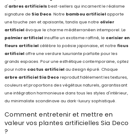
d'
arbres artificiels
best-sellers qui incarnent le réalisme
signature de
Sia Deco
. Notre
bambou artificiel
apporte
une touche zen et apaisante, tandis que notre
olivier
artificiel
évoque le charme méditerranéen intemporel. Le
palmier artificiel
insuffle un exotisme raffiné, le
cerisier en
fleurs artificiel
célèbre la poésie japonaise, et notre
ficus
artificiel
offre une verdure luxuriante parfaite pour les
grands espaces. Pour une esthétique contemporaine, optez
pour notre
cactus artificiel
au design épuré. Chaque
arbre artificiel
Sia Deco
reproduit fidèlement les textures,
couleurs et proportions des végétaux naturels, garantissant
une intégration harmonieuse dans tous les styles d'intérieur,
du minimaliste scandinave au dark-luxury sophistiqué.
Comment entretenir et mettre en
valeur vos plantes artificielles Sia Deco
?