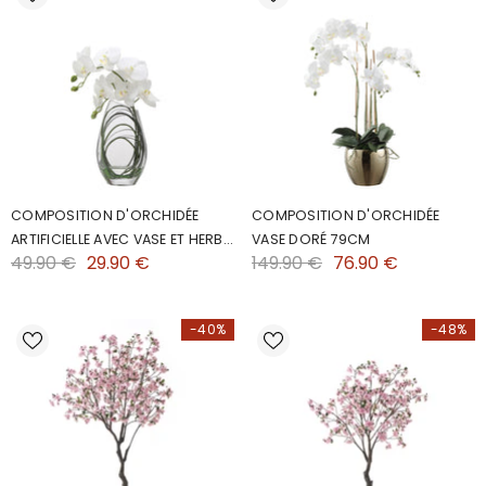
COMPOSITION D'ORCHIDÉE
COMPOSITION D'ORCHIDÉE
ARTIFICIELLE AVEC VASE ET HERBE
VASE DORÉ 79CM
49.90 €
29.90 €
149.90 €
76.90 €
D'OURS 29CM
-40%
-48%