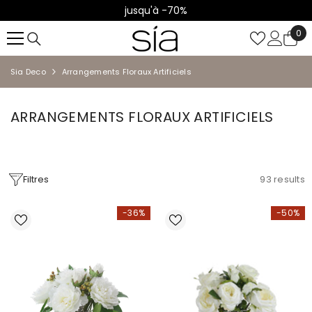
jusqu'à -70%
IGNORER ET PASSER AU CONTENU
0
0
it
Sia Deco
Arrangements Floraux Artificiels
ARRANGEMENTS FLORAUX ARTIFICIELS
Filtres
93
results
-36%
-50%