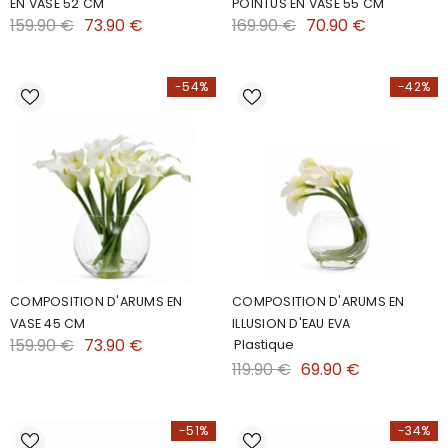
EN VASE 52 CM
POINTUS EN VASE 55 CM
159.90 €
73.90 €
169.90 €
70.90 €
-54%
-42%
COMPOSITION D'ARUMS EN
COMPOSITION D'ARUMS EN
VASE 45 CM
ILLUSION D'EAU EVA
159.90 €
73.90 €
Plastique
119.90 €
69.90 €
-51%
-34%