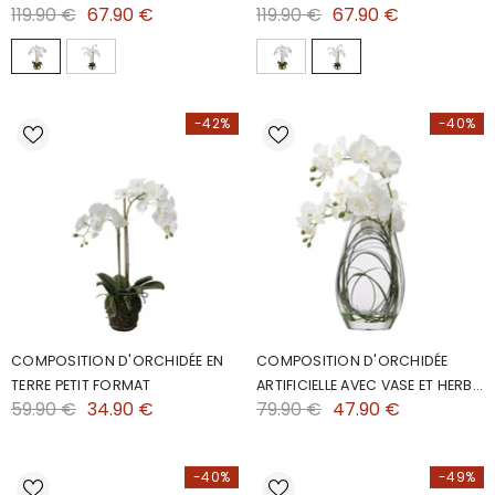
119.90 €
67.90 €
119.90 €
67.90 €
-42%
-40%
COMPOSITION D'ORCHIDÉE EN
COMPOSITION D'ORCHIDÉE
TERRE PETIT FORMAT
ARTIFICIELLE AVEC VASE ET HERBE
59.90 €
34.90 €
79.90 €
47.90 €
D'OURS 46CM
-40%
-49%