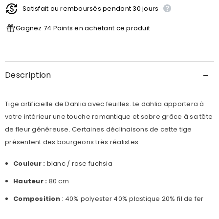
Dahlia
Dahlia
Satisfait ou remboursés pendant 30 jours
Clara
Clara
Gagnez 74 Points en achetant ce produit
Description
Tige artificielle de Dahlia avec feuilles. Le dahlia apportera à
votre intérieur une touche romantique et sobre grâce à sa tête
de fleur généreuse. Certaines déclinaisons de cette tige
présentent des bourgeons très réalistes.
Couleur :
blanc / rose fuchsia
Hauteur :
80 cm
Composition
: 40% polyester 40% plastique 20% fil de fer