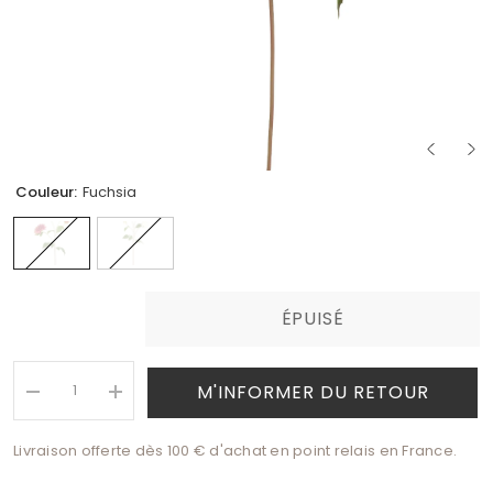
Couleur:
Fuchsia
ÉPUISÉ
M'INFORMER DU RETOUR
Réduire
Augmenter
la
la
quantité
quantité
Livraison offerte dès 100 € d'achat en point relais en France.
de
de
Tige
Tige
de
de