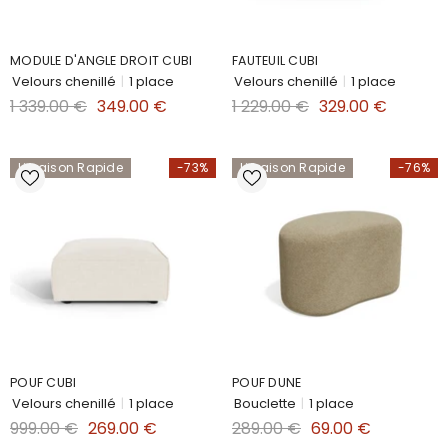
MODULE D'ANGLE DROIT CUBI
FAUTEUIL CUBI
Velours chenillé
|
1 place
Velours chenillé
|
1 place
1 339.00 €
349.00 €
1 229.00 €
329.00 €
Livraison Rapide
-73%
Livraison Rapide
-76%
POUF CUBI
POUF DUNE
Velours chenillé
|
1 place
Bouclette
|
1 place
999.00 €
269.00 €
289.00 €
69.00 €