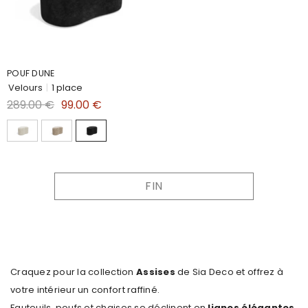
POUF DUNE
Velours
|
1 place
289.00 €
99.00 €
FIN
Craquez pour la collection
Assises
de Sia Deco et offrez à
votre intérieur un confort raffiné.
Fauteuils, poufs et chaises se déclinent en
lignes élégantes