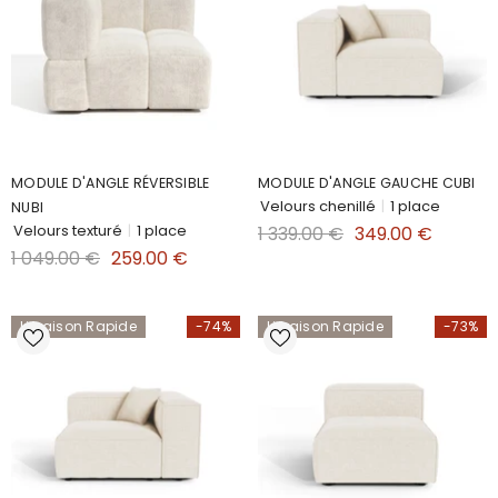
MODULE D'ANGLE RÉVERSIBLE
MODULE D'ANGLE GAUCHE CUBI
Velours chenillé
|
1 place
NUBI
Velours texturé
|
1 place
1 339.00 €
349.00 €
1 049.00 €
259.00 €
Livraison Rapide
-74%
Livraison Rapide
-73%