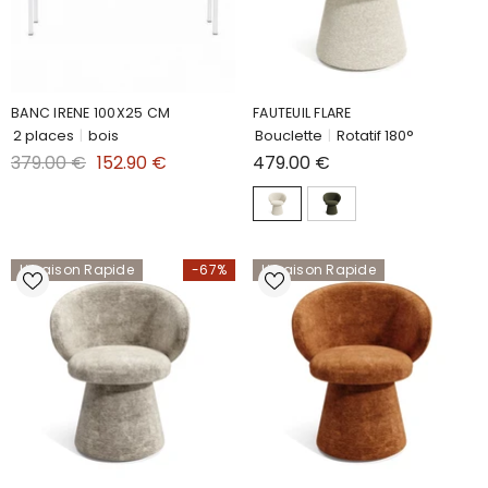
BANC IRENE 100X25 CM
FAUTEUIL FLARE
2 places
|
bois
Bouclette
|
Rotatif 180°
379.00 €
152.90 €
479.00 €
Livraison Rapide
-67%
Livraison Rapide