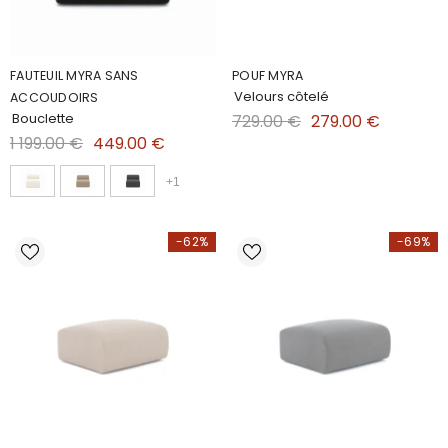
FAUTEUIL MYRA SANS
POUF MYRA
Velours côtelé
ACCOUDOIRS
Bouclette
729.00 €
279.00 €
1 199.00 €
449.00 €
+
1
-62%
-69%