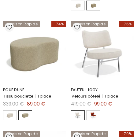
Livraison Rapide
-74%
Livraison Rapide
-76%
POUF DUNE
FAUTEUIL IGGY
Tissu bouclette
|
1 place
Velours côtelé
|
1 place
339.00 €
89.00 €
419.00 €
99.00 €
Livraison Rapide
Livraison Rapide
-79%