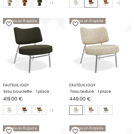
+
1
+
1
Livraison Rapide
Livraison Rapide
FAUTEUIL IGGY
FAUTEUIL IGGY
tissu bouclette
|
1 place
Tissu texturé
|
1 place
419.00 €
449.00 €
+
1
Livraison Rapide
Livraison Rapide