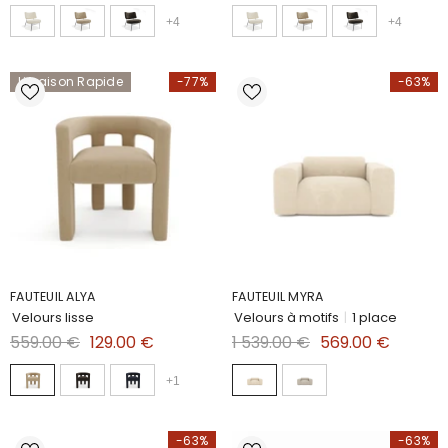
+
4
+
4
Livraison Rapide
-77%
-63%
FAUTEUIL ALYA
FAUTEUIL MYRA
Velours lisse
Velours à motifs
|
1 place
559.00 €
129.00 €
1 539.00 €
569.00 €
+
1
-63%
-63%