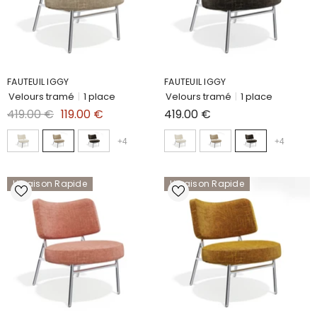
FAUTEUIL IGGY
FAUTEUIL IGGY
Velours tramé
|
1 place
Velours tramé
|
1 place
419.00 €
119.00 €
419.00 €
+
4
+
4
Livraison Rapide
Livraison Rapide