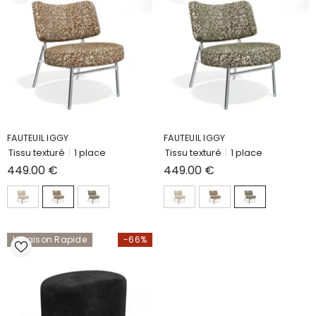
FAUTEUIL IGGY
FAUTEUIL IGGY
Tissu texturé
|
1 place
Tissu texturé
|
1 place
449.00 €
449.00 €
Livraison Rapide
-66%