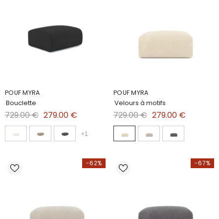
POUF MYRA
POUF MYRA
Bouclette
Velours à motifs
729.00 €
279.00 €
729.00 €
279.00 €
+
1
-62%
-67%