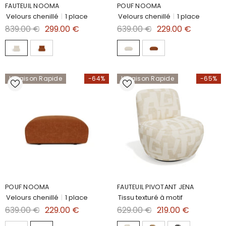
FAUTEUIL NOOMA
POUF NOOMA
Velours chenillé
|
1 place
Velours chenillé
|
1 place
839.00 €
299.00 €
639.00 €
229.00 €
Livraison Rapide
-64%
Livraison Rapide
-65%
POUF NOOMA
FAUTEUIL PIVOTANT JENA
Velours chenillé
|
1 place
Tissu texturé à motif
639.00 €
229.00 €
629.00 €
219.00 €