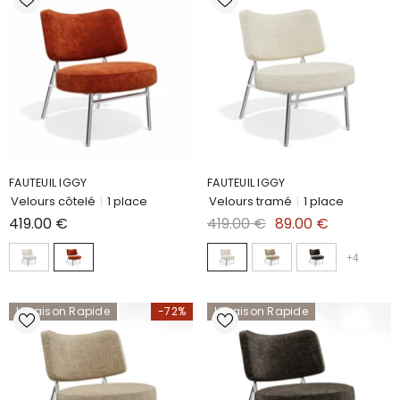
FAUTEUIL IGGY
FAUTEUIL IGGY
Velours côtelé
|
1 place
Velours tramé
|
1 place
419.00 €
419.00 €
89.00 €
+
4
Livraison Rapide
-72%
Livraison Rapide