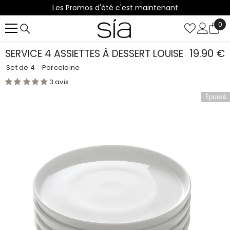
Les Promos d'été c'est maintenant
IGNORER ET PASSER AU CONTENU
0
0
it
19.90 €
SERVICE 4 ASSIETTES À DESSERT LOUISE
Set de 4
|
Porcelaine
3 avis
Épuisé