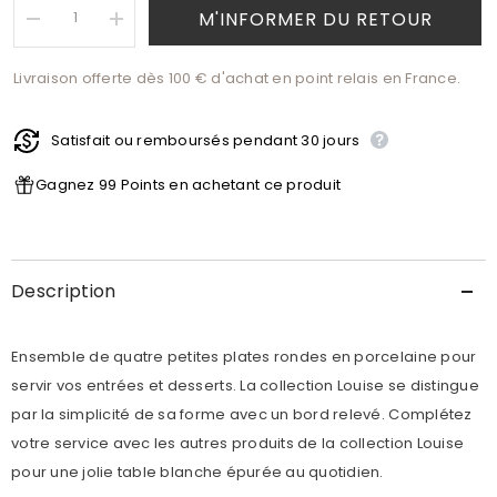
M'INFORMER DU RETOUR
Réduire
Augmenter
la
la
quantité
quantité
Livraison offerte dès 100 € d'achat en point relais en France.
de
de
Service
Service
4
4
assiettes
assiettes
Satisfait ou remboursés pendant 30 jours
à
à
dessert
dessert
Louise
Louise
Gagnez 99 Points en achetant ce produit
Description
Ensemble de quatre petites plates rondes en porcelaine pour
servir vos entrées et desserts. La collection Louise se distingue
par la simplicité de sa forme avec un bord relevé. Complétez
votre service avec les autres produits de la collection Louise
pour une jolie table blanche épurée au quotidien.