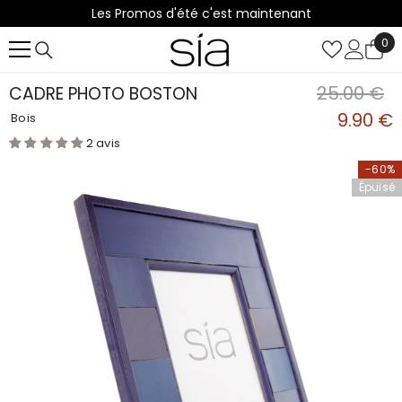
Les Promos d'été c'est maintenant
IGNORER ET PASSER AU CONTENU
0
0
it
25.00 €
CADRE PHOTO BOSTON
9.90 €
Bois
2 avis
-60%
Épuisé