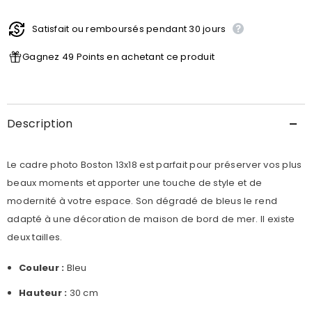
Photo
Photo
Boston
Boston
Satisfait ou remboursés pendant 30 jours
Gagnez 49 Points en achetant ce produit
Description
Le cadre photo Boston 13x18 est parfait pour préserver vos plus
beaux moments et apporter une touche de style et de
modernité à votre espace. Son dégradé de bleus le rend
adapté à une décoration de maison de bord de mer. Il existe
deux tailles.
Couleur :
Bleu
Hauteur :
30 cm