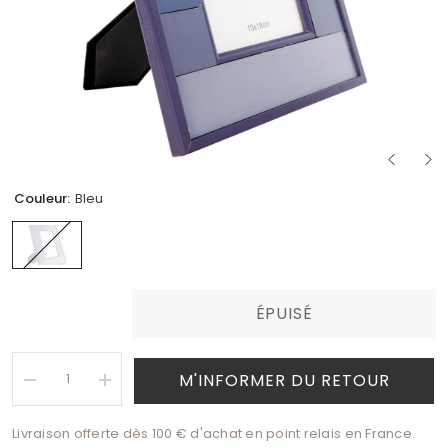
Couleur:
Bleu
ÉPUISÉ
M'INFORMER DU RETOUR
Réduire
Augmenter
la
la
quantité
quantité
Livraison offerte dès 100 € d'achat en point relais en France.
de
de
Cadre
Cadre