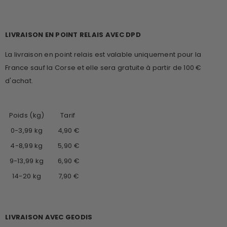
LIVRAISON EN POINT RELAIS AVEC DPD
La livraison en point relais est valable uniquement pour la
France sauf la Corse et elle sera gratuite à partir de 100 €
d'achat.
Poids (kg)
Tarif
0-3,99 kg
4,90 €
4-8,99 kg
5,90 €
9-13,99 kg
6,90 €
14-20 kg
7,90 €
LIVRAISON AVEC GEODIS