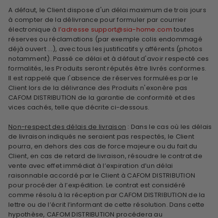
A défaut, le Client dispose d'un délai maximum de trois jours
à compter de la délivrance pour formuler par courrier
électronique à
l’adresse support@sia-home.com
toutes
réserves ou réclamations (par exemple colis endommagé
déjà ouvert ...), avec tous les justificatifs y afférents (photos
notamment). Passé ce délai et à défaut d'avoir respecté ces
formalités, les Produits seront réputés être livrés conformes.
Il est rappelé que l'absence de réserves formulées par le
Client lors de la délivrance des Produits n'exonère pas
CAFOM DISTRIBUTION
de la garantie de conformité et des
vices cachés, telle que décrite ci-dessous.
Non-respect des délais de livraison
: Dans le cas où les délais
de livraison indiqués ne seraient pas respectés, le Client
pourra, en dehors des cas de force majeure ou du fait du
Client, en cas de retard de livraison, résoudre le contrat de
vente avec effet immédiat à l’expiration d’un délai
raisonnable accordé par le Client à
CAFOM DISTRIBUTION
pour procéder à l’expédition. Le contrat est considéré
comme résolu à la réception par
CAFOM DISTRIBUTION
de la
lettre ou de l’écrit l’informant de cette résolution. Dans cette
hypothèse,
CAFOM DISTRIBUTION
procédera au