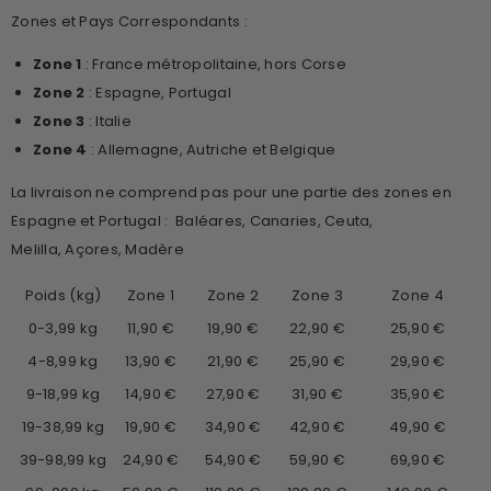
Zones et Pays Correspondants :
Zone 1
: France métropolitaine, hors Corse
Zone 2
: Espagne, Portugal
Zone 3
: Italie
Zone 4
: Allemagne, Autriche et Belgique
La livraison ne comprend pas pour une partie des zones en
Espagne et Portugal :
Baléares, Canaries, Ceuta,
Melilla, Açores, Madère
Poids (kg)
Zone 1
Zone 2
Zone 3
Zone 4
0-3,99 kg
11,90 €
19,90 €
22,90 €
25,90 €
4-8,99 kg
13,90 €
21,90 €
25,90 €
29,90 €
9-18,99 kg
14,90 €
27,90 €
31,90 €
35,90 €
19-38,99 kg
19,90 €
34,90 €
42,90 €
49,90 €
39-98,99 kg
24,90 €
54,90 €
59,90 €
69,90 €