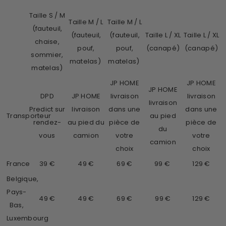
Taille S / M
Taille M / L
Taille M / L
(fauteuil,
(fauteuil,
(fauteuil,
Taille L / XL
Taille L / XL
chaise,
pouf,
pouf,
(canapé)
(canapé)
sommier,
matelas)
matelas)
matelas)
JP HOME
JP HOME
JP HOME
DPD
JP HOME
livraison
livraison
livraison
Predict sur
livraison
dans une
dans une
Transporteur
au pied
rendez-
au pied du
pièce de
pièce de
du
vous
camion
votre
votre
camion
choix
choix
France
39 €
49 €
69 €
99 €
129 €
Belgique,
Pays-
49 €
49 €
69 €
99 €
129 €
Bas,
Luxembourg