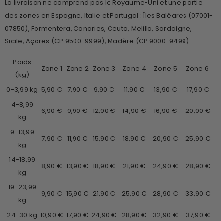
La livraison ne comprend pas le Royaume-Uni et une partie
des zones en Espagne, Italie et Portugal :
Îles Baléares (07001-
07850), Formentera, Canaries, Ceuta, Melilla, Sardaigne,
Sicile, Açores (CP 9500-9999), Madère (CP 9000-9499).
Poids
Zone 1
Zone 2
Zone 3
Zone 4
Zone 5
Zone 6
(kg)
0-3,99 kg
5,90 €
7,90 €
9,90 €
11,90 €
13,90 €
17,90 €
4-8,99
6,90 €
9,90 €
12,90 €
14,90 €
16,90 €
20,90 €
kg
9-13,99
7,90 €
11,90 €
15,90 €
18,90 €
20,90 €
25,90 €
kg
14-18,99
8,90 €
13,90 €
18,90 €
21,90 €
24,90 €
28,90 €
kg
19-23,99
9,90 €
15,90 €
21,90 €
25,90 €
28,90 €
33,90 €
kg
24-30 kg
10,90 €
17,90 €
24,90 €
28,90 €
32,90 €
37,90 €