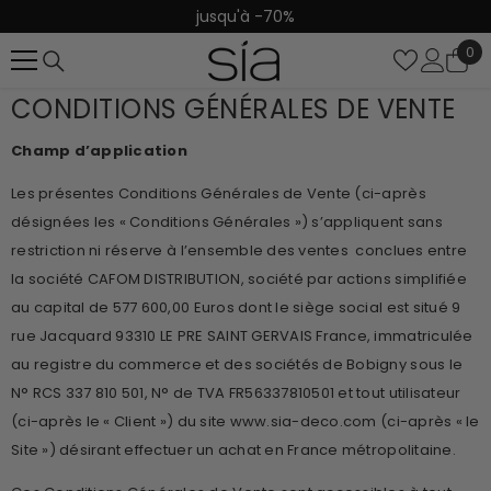
jusqu'à -70%
Les Promos
IGNORER ET PASSER AU CONTENU
0
0
it
CONDITIONS GÉNÉRALES DE VENTE
Champ d’application
Les présentes Conditions Générales de Vente (ci-après
désignées les « Conditions Générales ») s’appliquent sans
restriction ni réserve à l’ensemble des ventes conclues entre
la société CAFOM DISTRIBUTION, société par actions simplifiée
au capital de 577 600,00 Euros dont le siège social est situé 9
rue Jacquard 93310 LE PRE SAINT GERVAIS France, immatriculée
au registre du commerce et des sociétés de Bobigny sous le
N° RCS 337 810 501, N° de TVA FR56337810501 et tout utilisateur
(ci-après le « Client ») du site www.sia-deco.com (ci-après « le
Site ») désirant effectuer un achat en France métropolitaine.