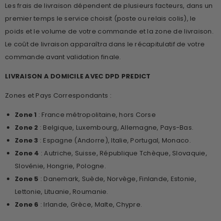
Les frais de livraison dépendent de plusieurs facteurs, dans un
premier temps le service choisit (poste ou relais colis), le
poids et le volume de votre commande et la zone de livraison.
Le coût de livraison apparaîtra dans le récapitulatif de votre
commande avant validation finale.
LIVRAISON A DOMICILE AVEC DPD PREDICT
Zones et Pays Correspondants :
Zone 1
: France métropolitaine, hors Corse
Zone 2
: Belgique, Luxembourg, Allemagne, Pays-Bas.
Zone 3
: Espagne (Andorre), Italie, Portugal, Monaco.
Zone 4
: Autriche, Suisse, République Tchèque, Slovaquie,
Slovénie, Hongrie, Pologne.
Zone 5
: Danemark, Suède, Norvège, Finlande, Estonie,
Lettonie, Lituanie, Roumanie.
Zone 6
: Irlande, Grèce, Malte, Chypre.