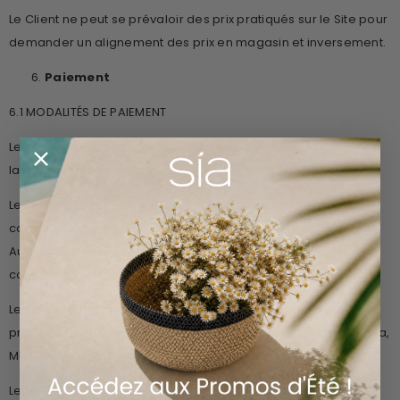
Le Client ne peut se prévaloir des prix pratiqués sur le Site pour
demander un alignement des prix en magasin et inversement.
Paiement
6.1 MODALITÉS DE PAIEMENT
Le paiement de la totalité du prix de la commande est dû dès
la passation de commande sur le Site.
Le Client s'engage à régler le prix stipulé pour le produit
commandé sur le Site (prix des produits et du transport).
Aucun paiement effectué par le Client ne peut être considéré
comme des arrhes.
Le Client règle sa commande par carte bancaire tel que
proposé sur le Site. Les cartes bancaires acceptées sont : Visa,
Mastercard, Carte bleue émises en France.
Le Client doit saisir ses coordonnées bancaires.