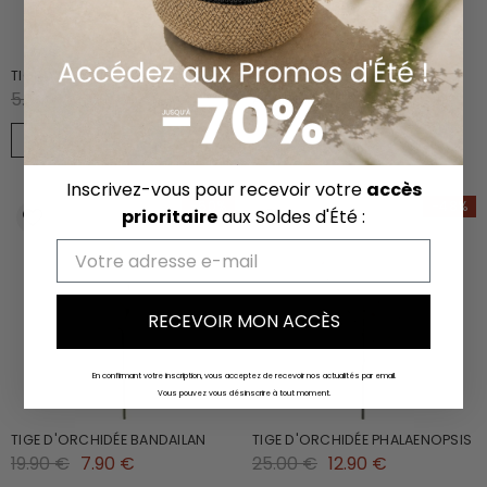
TIGE D’ORCHIDÉE 90 CM
COMPOSITION D'ORCHIDÉE
5.90 €
3.90 €
ARTIFICIELLE LENA 2 BRANCHES
119.90 €
59.90 €
Inscrivez-vous pour recevoir votre
accès
-60%
-48%
prioritaire
aux Soldes d'Été :
Email
RECEVOIR MON ACCÈS
En confirmant votre inscription, vous acceptez de recevoir nos actualités par email.
Vous pouvez vous désinscrire à tout moment.
TIGE D'ORCHIDÉE BANDAILAN
TIGE D'ORCHIDÉE PHALAENOPSIS
19.90 €
7.90 €
25.00 €
12.90 €