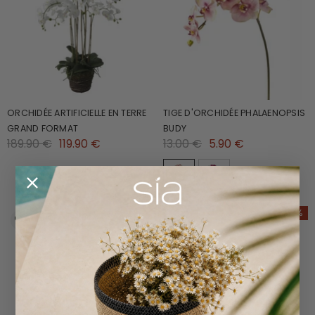
ORCHIDÉE ARTIFICIELLE EN TERRE
TIGE D'ORCHIDÉE PHALAENOPSIS
GRAND FORMAT
BUDY
189.90 €
119.90 €
13.00 €
5.90 €
-34%
-50%