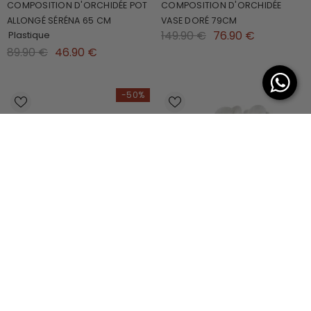
COMPOSITION D'ORCHIDÉE POT
COMPOSITION D'ORCHIDÉE
ALLONGÉ SÉRÉNA 65 CM
VASE DORÉ 79CM
149.90 €
76.90 €
Plastique
89.90 €
46.90 €
-50%
FEUILLAGE D'ORCHIDÉE PHALAE À
TIGE D'ORCHIDÉE PREMIUM
PIQUER
86CM
11.90 €
5.90 €
19.90 €