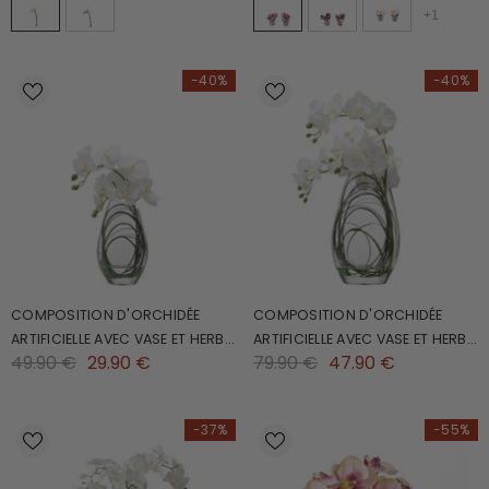
+
1
-40%
-40%
COMPOSITION D'ORCHIDÉE
COMPOSITION D'ORCHIDÉE
ARTIFICIELLE AVEC VASE ET HERBE
ARTIFICIELLE AVEC VASE ET HERBE
49.90 €
29.90 €
79.90 €
47.90 €
D'OURS 29CM
D'OURS 46CM
-37%
-55%