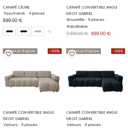
CANAPÉ CÉLINE
CANAPÉ CONVERTIBLE ANGLE
Tissu tramé
|
4 places
DROIT GABRIEL
Bouclette
|
5 places
|
899.00 €
Rabattable
+
1
3 919.00 €
899.00 €
Livraison Rapide
-69%
Livraison Rapide
-69%
CANAPÉ CONVERTIBLE ANGLE
CANAPÉ CONVERTIBLE ANGLE
DROIT GABRIEL
DROIT GABRIEL
Velours
|
5 places
|
Velours
|
5 places
|