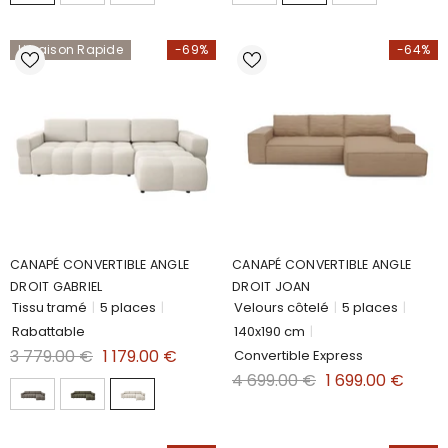
Livraison Rapide
-69%
-64%
CANAPÉ CONVERTIBLE ANGLE
CANAPÉ CONVERTIBLE ANGLE
DROIT GABRIEL
DROIT JOAN
Tissu tramé
|
5 places
|
Velours côtelé
|
5 places
|
Rabattable
140x190 cm
|
3 779.00 €
1 179.00 €
Convertible Express
4 699.00 €
1 699.00 €