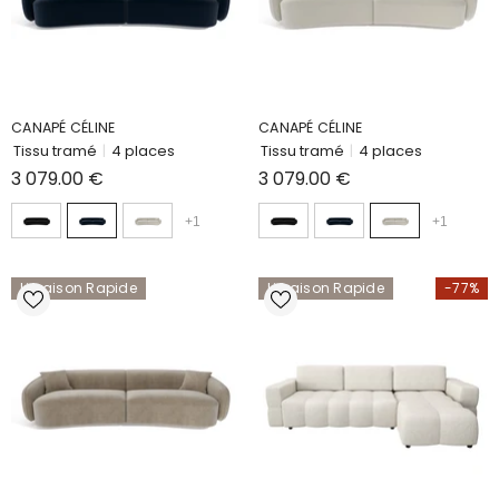
CANAPÉ CÉLINE
CANAPÉ CÉLINE
Tissu tramé
|
4 places
Tissu tramé
|
4 places
3 079.00 €
3 079.00 €
+
1
+
1
Livraison Rapide
Livraison Rapide
-77%