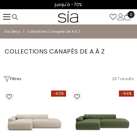
jusqu'à -70%
IGNORER ET PASSER AU CONTENU
0
0
it
Sia Deco
Collections Canapés De A À Z
COLLECTIONS CANAPÉS DE A À Z
Filtres
257
results
-60%
-64%